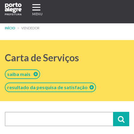
Pular
Expandir/recolher
para
navegação
MENU
o
conteúdo
INÍCIO
VENDEDOR
principal
Carta de Serviços
saiba mais
resultado da pesquisa de satisfação