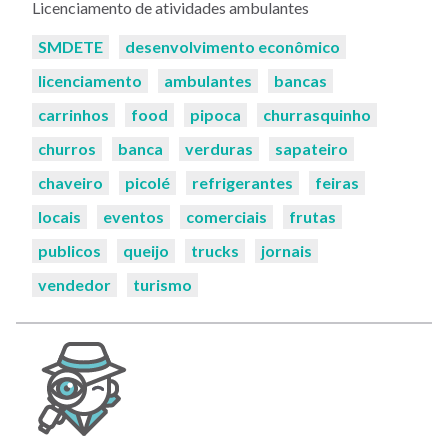
Licenciamento de atividades ambulantes
Palavras-
SMDETE
desenvolvimento econômico
chaves:
licenciamento
ambulantes
bancas
carrinhos
food
pipoca
churrasquinho
churros
banca
verduras
sapateiro
chaveiro
picolé
refrigerantes
feiras
locais
eventos
comerciais
frutas
publicos
queijo
trucks
jornais
vendedor
turismo