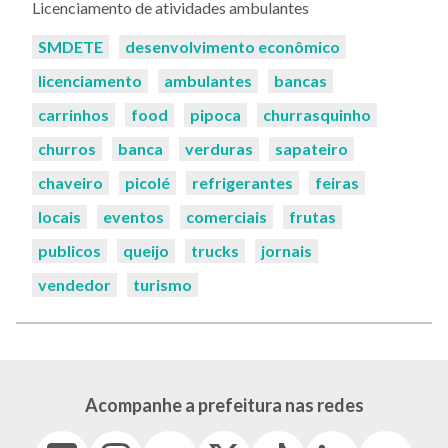
Licenciamento de atividades ambulantes
Palavras-
SMDETE
desenvolvimento econômico
chaves:
licenciamento
ambulantes
bancas
carrinhos
food
pipoca
churrasquinho
churros
banca
verduras
sapateiro
chaveiro
picolé
refrigerantes
feiras
locais
eventos
comerciais
frutas
publicos
queijo
trucks
jornais
vendedor
turismo
Acompanhe a prefeitura nas redes
Facebook
Instagram
Youtube
X
Tiktok
LinkedIn
Flickr