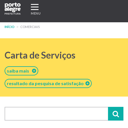
Pular
Expandir/recolher
para
navegação
MENU
o
conteúdo
INÍCIO
COMERCIAIS
principal
Carta de Serviços
saiba mais
resultado da pesquisa de satisfação