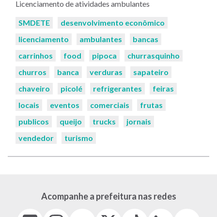
Licenciamento de atividades ambulantes
Palavras-
SMDETE
desenvolvimento econômico
chaves:
licenciamento
ambulantes
bancas
carrinhos
food
pipoca
churrasquinho
churros
banca
verduras
sapateiro
chaveiro
picolé
refrigerantes
feiras
locais
eventos
comerciais
frutas
publicos
queijo
trucks
jornais
vendedor
turismo
Acompanhe a prefeitura nas redes
Facebook
Instagram
Youtube
X
Tiktok
LinkedIn
Flickr