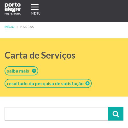
Pular
Expandir/recolher
para
navegação
MENU
o
conteúdo
INÍCIO
BANCAS
principal
Carta de Serviços
saiba mais
resultado da pesquisa de satisfação