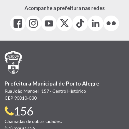
Acompanhe a prefeitura nas redes
Facebook
Instagram
Youtube
X
Tiktok
LinkedIn
Flickr
(link
(link
(link
(Antigo
(link
(link
(link
abre
abre
abre
Twitter)
abre
abre
abre
em
em
em
(link
em
em
em
nova
nova
nova
abre
nova
nova
nova
janela)
janela)
janela)
em
janela)
janela)
janela)
nova
janela)
Prefeitura Municipal de Porto Alegre
Rua João Manoel , 157 - Centro Histórico
CEP 90010-030
Telefone
156
para
Chamadas de outras cidades:
(51) 3289 0156