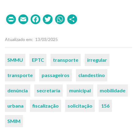
Print
Email
Facebook
Twitter
WhatsApp
Share
Atualizado em
13/03/2025
Palavras-
SMMU
EPTC
transporte
irregular
chaves
transporte
passageiros
clandestino
denúncia
secretaria
municipal
mobilidade
urbana
fiscalização
solicitação
156
SMIM