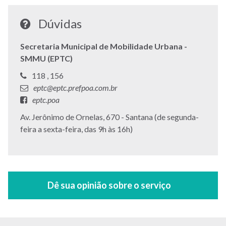
Dúvidas
Secretaria Municipal de Mobilidade Urbana -
SMMU (EPTC)
Telefone:
Telefone:
118 ,
156
E-
eptc@eptc.prefpoa.com.br
mail:
Facebook:
eptc.poa
Endereço:
Av. Jerônimo de Ornelas, 670 - Santana (de segunda-
feira a sexta-feira, das 9h às 16h)