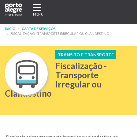
Pular
Expandir/recolher
para
navegação
MENU
o
conteúdo
INÍCIO
CARTA DE SERVIÇOS
principal
FISCALIZAÇÃO - TRANSPORTE IRREGULAR OU CLANDESTINO
TRÂNSITO E TRANSPORTE
Fiscalização -
Transporte
Irregular ou
Clandestino
Denúncia sobre transporte irregular ou clandestino de