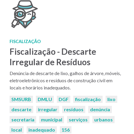
FISCALIZAÇÃO
Fiscalização - Descarte
Irregular de Resíduos
Denúncia de descarte de lixo, galhos de árvore, móveis,
eletroeletrônicos e resíduos de construção civil em
locais e horários inadequados.
Palavras-
SMSURB
DMLU
DGF
fiscalização
lixo
chaves:
descarte
irregular
resíduos
denúncia
secretaria
municipal
serviços
urbanos
local
inadequado
156