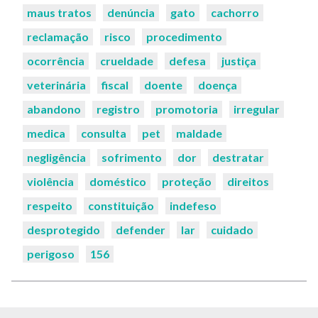
chaves:
maus tratos
denúncia
gato
cachorro
reclamação
risco
procedimento
ocorrência
crueldade
defesa
justiça
veterinária
fiscal
doente
doença
abandono
registro
promotoria
irregular
medica
consulta
pet
maldade
negligência
sofrimento
dor
destratar
violência
doméstico
proteção
direitos
respeito
constituição
indefeso
desprotegido
defender
lar
cuidado
perigoso
156