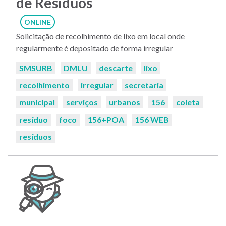
de Resíduos
ONLINE
Solicitação de recolhimento de lixo em local onde
regularmente é depositado de forma irregular
Palavras-
SMSURB
DMLU
descarte
lixo
chaves:
recolhimento
irregular
secretaria
municipal
serviços
urbanos
156
coleta
resíduo
foco
156+POA
156 WEB
resíduos