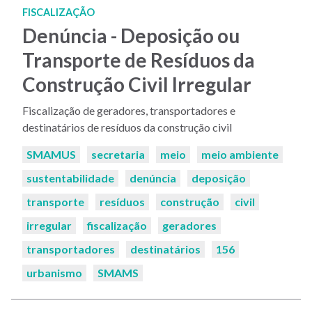
FISCALIZAÇÃO
Denúncia - Deposição ou
Transporte de Resíduos da
Construção Civil Irregular
Fiscalização de geradores, transportadores e
destinatários de resíduos da construção civil
Palavras-
SMAMUS
secretaria
meio
meio ambiente
chaves:
sustentabilidade
denúncia
deposição
transporte
resíduos
construção
civil
irregular
fiscalização
geradores
transportadores
destinatários
156
urbanismo
SMAMS