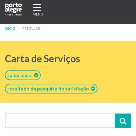
Pular
Expandir/recolher
para
navegação
MENU
o
conteúdo
INÍCIO
IRREGULAR
principal
Carta de Serviços
saiba mais
resultado da pesquisa de satisfação