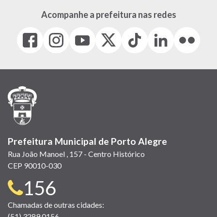
Acompanhe a prefeitura nas redes
Facebook
Instagram
Youtube
X
Tiktok
LinkedIn
Flickr
(link
(link
(link
(Antigo
(link
(link
(link
abre
abre
abre
Twitter)
abre
abre
abre
em
em
em
(link
em
em
em
nova
nova
nova
abre
nova
nova
nova
janela)
janela)
janela)
em
janela)
janela)
janela)
nova
janela)
Prefeitura Municipal de Porto Alegre
Rua João Manoel , 157 - Centro Histórico
CEP 90010-030
Telefone
156
para
Chamadas de outras cidades:
(51) 3289 0156