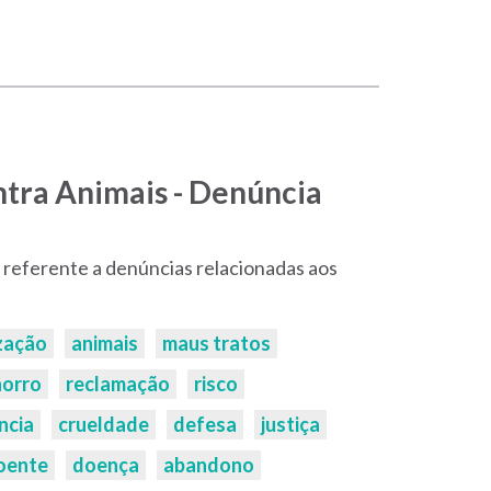
ntra Animais - Denúncia
ão referente a denúncias relacionadas aos
ização
animais
maus tratos
horro
reclamação
risco
ncia
crueldade
defesa
justiça
oente
doença
abandono