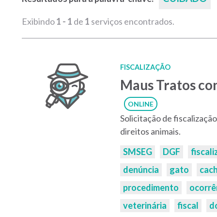
Exibindo
1 - 1
de
1
serviços encontrados.
FISCALIZAÇÃO
Maus Tratos co
ONLINE
Solicitação de fiscalizaç
direitos animais.
Palavras-
SMSEG
DGF
fiscal
chaves:
denúncia
gato
cac
procedimento
ocorrê
veterinária
fiscal
d