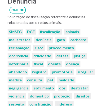
Denúncia
ONLINE
Solicitação de fiscalização referente a denúncias
relacionadas aos direitos animais.
Palavras-
SMSEG
DGF
fiscalização
animais
chaves:
maus tratos
denúncia
gato
cachorro
reclamação
risco
procedimento
ocorrência
crueldade
defesa
justiça
veterinária
fiscal
doente
doença
abandono
registro
promotoria
irregular
medica
consulta
pet
maldade
negligência
sofrimento
dor
destratar
violência
doméstico
proteção
direitos
respeito
constituição
indefeso