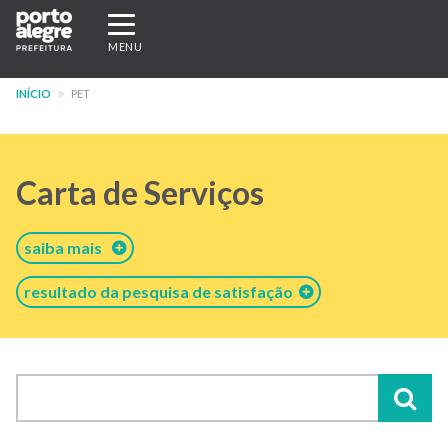
Pular
Expandir/recolher
para
navegação
MENU
o
conteúdo
INÍCIO
PET
principal
Carta de Serviços
saiba mais
resultado da pesquisa de satisfação