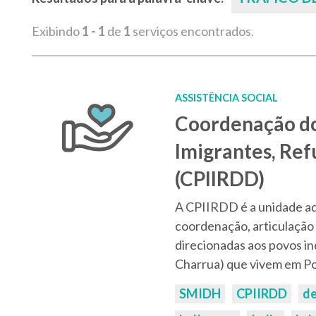
Exibindo
1 - 1
de
1
serviços encontrados.
ASSISTÊNCIA SOCIAL
Coordenação do
Imigrantes, Ref
(CPIIRDD)
A CPIIRDD é a unidade ad
coordenação, articulação 
direcionadas aos povos i
Charrua) que vivem em Po
Palavras-
SMIDH
CPIIRDD
d
chaves: