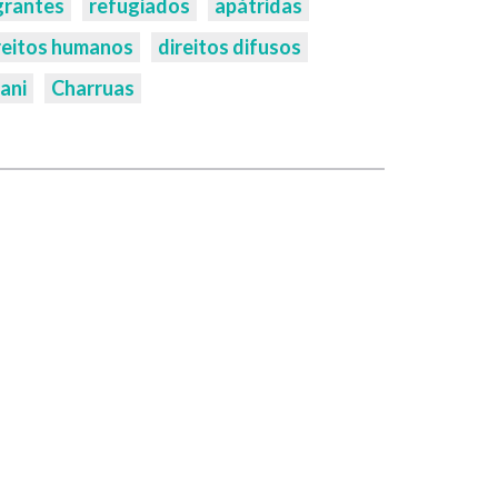
grantes
refugiados
apátridas
reitos humanos
direitos difusos
ani
Charruas