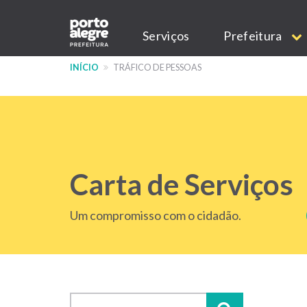
Pular
Main
para
Serviços
Prefeitura
o
navigation
conteúdo
INÍCIO
TRÁFICO DE PESSOAS
principal
Carta de Serviços
Um compromisso com o cidadão.