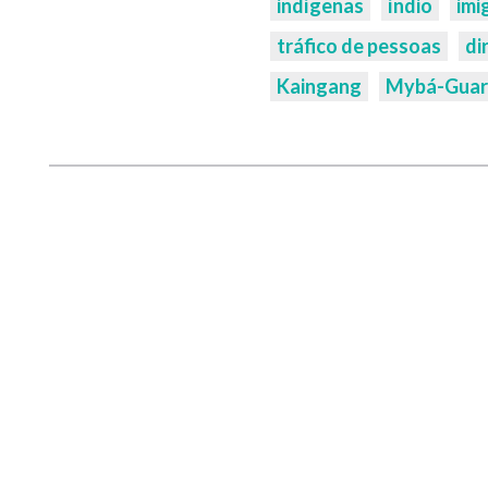
indígenas
índio
imi
tráfico de pessoas
di
Kaingang
Mybá-Guar