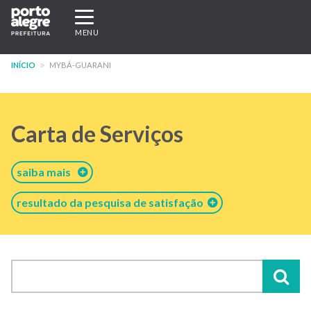
Pular
Expandir/recolher
para
navegação
MENU
o
conteúdo
INÍCIO
MYBÁ-GUARANI
principal
Carta de Serviços
saiba mais
resultado da pesquisa de satisfação