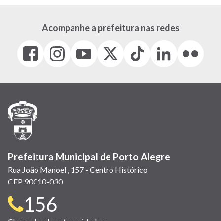
Acompanhe a prefeitura nas redes
Facebook
Instagram
Youtube
X
Tiktok
LinkedIn
Flickr
(link
(link
(link
(Antigo
(link
(link
(link
abre
abre
abre
Twitter)
abre
abre
abre
em
em
em
(link
em
em
em
nova
nova
nova
abre
nova
nova
nova
janela)
janela)
janela)
em
janela)
janela)
janela)
nova
janela)
Prefeitura Municipal de Porto Alegre
Rua João Manoel , 157 - Centro Histórico
CEP 90010-030
Telefone
156