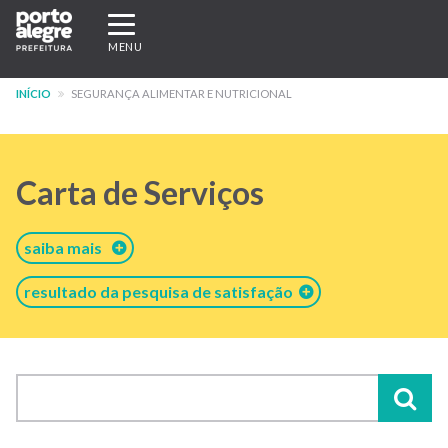
Pular
Expandir/recolher
para
navegação
MENU
o
conteúdo
INÍCIO
SEGURANÇA ALIMENTAR E NUTRICIONAL
principal
Carta de Serviços
saiba mais
resultado da pesquisa de satisfação