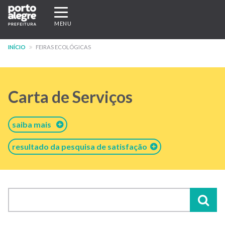
Pular
Expandir/recolher
para
navegação
MENU
o
conteúdo
INÍCIO
FEIRAS ECOLÓGICAS
principal
Carta de Serviços
saiba mais
resultado da pesquisa de satisfação