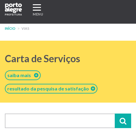
Pular
Expandir/recolher
para
navegação
MENU
o
conteúdo
INÍCIO
VIAS
principal
Carta de Serviços
saiba mais
resultado da pesquisa de satisfação