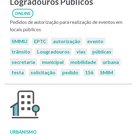
Logradouros Públicos
ONLINE
Pedidos de autorização para realização de eventos em
locais públicos
Palavras-
SMMU
EPTC
autorização
evento
chaves:
trânsito
Lougradouros
vias
públicas
secretaria
municipal
mobilidade
urbana
festa
solicitação
pedido
156
SMIM
URBANISMO