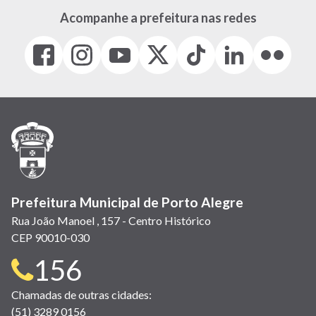
Acompanhe a prefeitura nas redes
Facebook
Instagram
Youtube
X
Tiktok
LinkedIn
Flickr
(link
(link
(link
(Antigo
(link
(link
(link
abre
abre
abre
Twitter)
abre
abre
abre
em
em
em
(link
em
em
em
nova
nova
nova
abre
nova
nova
nova
janela)
janela)
janela)
em
janela)
janela)
janela)
nova
janela)
Prefeitura Municipal de Porto Alegre
Rua João Manoel , 157 - Centro Histórico
CEP 90010-030
Telefone
156
para
Chamadas de outras cidades:
(51) 3289 0156