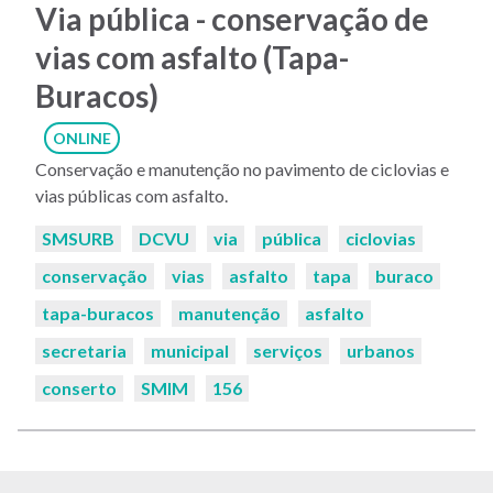
Via pública - conservação de
vias com asfalto (Tapa-
Buracos)
ONLINE
Conservação e manutenção no pavimento de ciclovias e
vias públicas com asfalto.
Palavras-
SMSURB
DCVU
via
pública
ciclovias
chaves:
conservação
vias
asfalto
tapa
buraco
tapa-buracos
manutenção
asfalto
secretaria
municipal
serviços
urbanos
conserto
SMIM
156