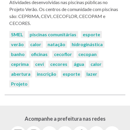
Atividades desenvolvidas nas piscinas públicas no
Projeto Verão. Os centros de comunidade com piscinas
são: CEPRIMA, CEVI, CECOFLOR, CECOPAM e
CECORES.
Palavras-
SMEL
piscinas comunitárias
esporte
chaves:
verão
calor
natação
hidroginástica
banho
oficinas
cecoflor
cecopan
ceprima
cevi
cecores
água
calor
abertura
inscrição
esporte
lazer
Projeto
Acompanhe a prefeitura nas redes
Facebook
Instagram
Youtube
X
Tiktok
LinkedIn
Flickr