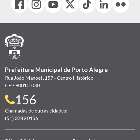
(link
(link
(link
(Antigo
(link
(link
(link
abre
abre
abre
Twitter)
abre
abre
abre
em
em
em
(link
em
em
em
nova
nova
nova
abre
nova
nova
nova
janela)
janela)
janela)
em
janela)
janela)
janela)
nova
janela)
Prefeitura Municipal de Porto Alegre
Rua João Manoel , 157 - Centro Histórico
CEP 90010-030
Telefone
156
para
Chamadas de outras cidades:
(51) 3289 0156
contato: