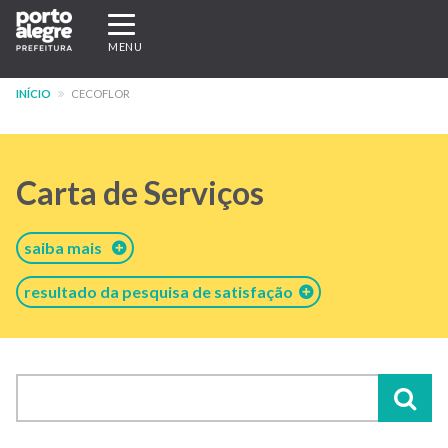
Pular
Expandir/recolher
para
navegação
MENU
o
conteúdo
INÍCIO
CECOFLOR
principal
Carta de Serviços
saiba mais
resultado da pesquisa de satisfação