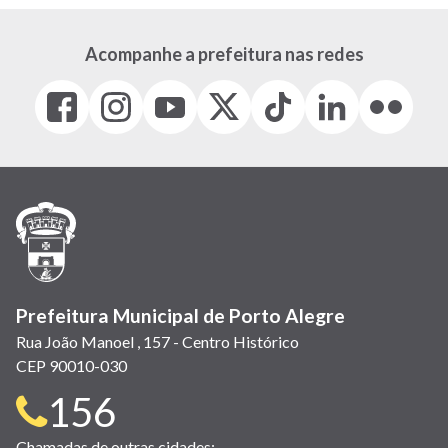
Acompanhe a prefeitura nas redes
Facebook
Instagram
Youtube
X
Tiktok
LinkedIn
Flickr
(link
(link
(link
(Antigo
(link
(link
(link
abre
abre
abre
Twitter)
abre
abre
abre
em
em
em
(link
em
em
em
nova
nova
nova
abre
nova
nova
nova
janela)
janela)
janela)
em
janela)
janela)
janela)
nova
janela)
Prefeitura Municipal de Porto Alegre
Rua João Manoel , 157 - Centro Histórico
CEP 90010-030
Telefone
156
Chamadas de outras cidades: