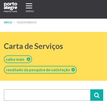
Pular
Expandir/recolher
para
navegação
MENU
o
conteúdo
INÍCIO
INVESTIMENTO
principal
Carta de Serviços
saiba mais
resultado da pesquisa de satisfação