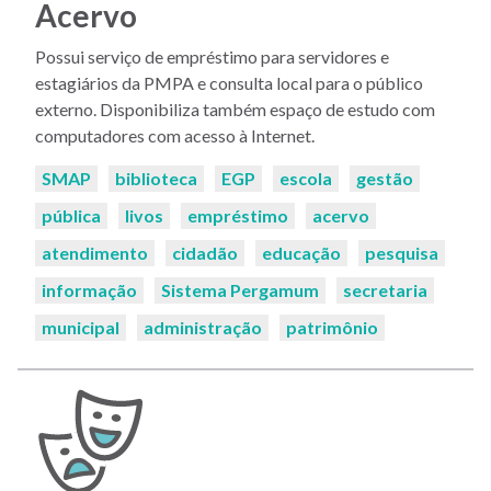
Acervo
Possui serviço de empréstimo para servidores e
estagiários da PMPA e consulta local para o público
externo. Disponibiliza também espaço de estudo com
computadores com acesso à Internet.
Palavras-
SMAP
biblioteca
EGP
escola
gestão
chaves:
pública
livos
empréstimo
acervo
atendimento
cidadão
educação
pesquisa
informação
Sistema Pergamum
secretaria
municipal
administração
patrimônio