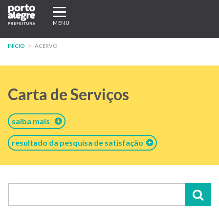
Pular
Expandir/recolher
para
navegação
MENU
o
conteúdo
INÍCIO
ACERVO
principal
Carta de Serviços
saiba mais
resultado da pesquisa de satisfação