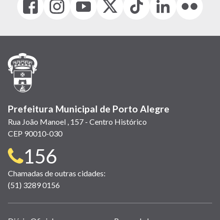
(link
(link
(link
(Antigo
(link
(link
(link
abre
abre
abre
Twitter)
abre
abre
abre
em
em
em
(link
em
em
em
nova
nova
nova
abre
nova
nova
nova
janela)
janela)
janela)
em
janela)
janela)
janela)
nova
janela)
Prefeitura Municipal de Porto Alegre
Rua João Manoel , 157 - Centro Histórico
CEP 90010-030
Telefone
156
para
Chamadas de outras cidades:
(51) 3289 0156
contato: