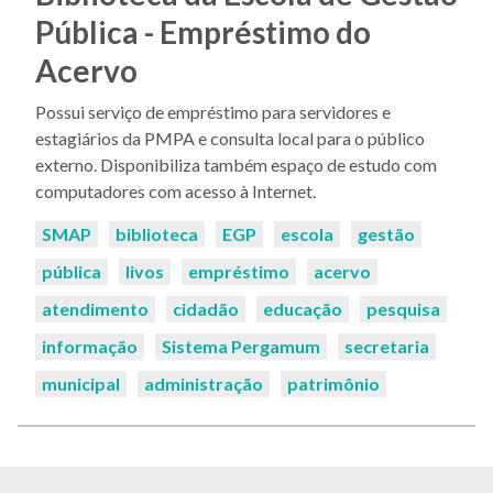
Pública - Empréstimo do
Acervo
Possui serviço de empréstimo para servidores e
estagiários da PMPA e consulta local para o público
externo. Disponibiliza também espaço de estudo com
computadores com acesso à Internet.
Palavras-
SMAP
biblioteca
EGP
escola
gestão
chaves:
pública
livos
empréstimo
acervo
atendimento
cidadão
educação
pesquisa
informação
Sistema Pergamum
secretaria
municipal
administração
patrimônio