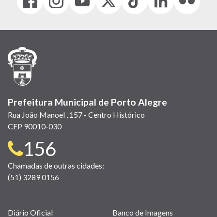
(link
(link
(link
(Antigo
(link
(link
(link
abre
abre
abre
Twitter)
abre
abre
abre
em
em
em
(link
em
em
em
nova
nova
nova
abre
nova
nova
nova
janela)
janela)
janela)
em
janela)
janela)
janela)
nova
janela)
Prefeitura Municipal de Porto Alegre
Rua João Manoel , 157 - Centro Histórico
CEP 90010-030
Telefone
156
para
Chamadas de outras cidades:
(51) 3289 0156
contato:
Links
Diário Oficial
Banco de Imagens