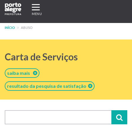
Pular
Expandir/recolher
para
navegação
MENU
o
conteúdo
INÍCIO
ABUSO
principal
Carta de Serviços
saiba mais
resultado da pesquisa de satisfação