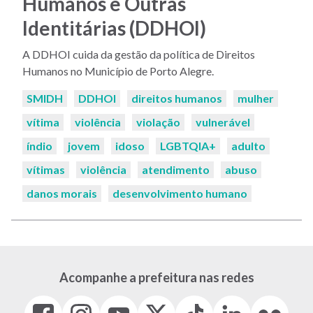
Humanos e Outras
Identitárias (DDHOI)
A DDHOI cuida da gestão da política de Direitos
Humanos no Município de Porto Alegre.
Palavras-
SMIDH
DDHOI
direitos humanos
mulher
chaves:
vítima
violência
violação
vulnerável
índio
jovem
idoso
LGBTQIA+
adulto
vítimas
violência
atendimento
abuso
danos morais
desenvolvimento humano
Acompanhe a prefeitura nas redes
Facebook
Instagram
Youtube
X
Tiktok
LinkedIn
Flickr