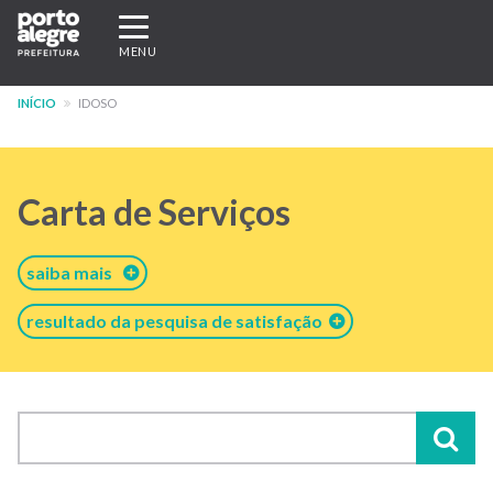
Pular
Expandir/recolher
para
navegação
MENU
o
conteúdo
INÍCIO
IDOSO
principal
Carta de Serviços
saiba mais
resultado da pesquisa de satisfação