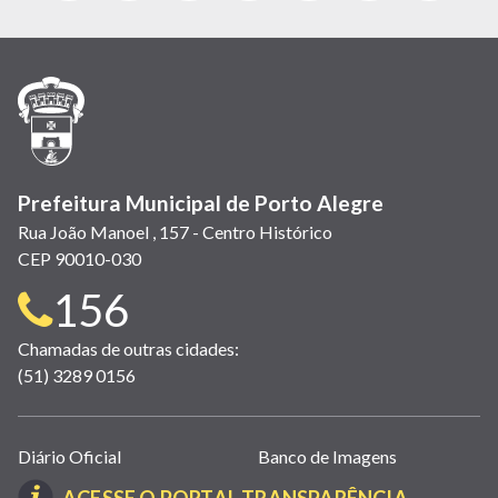
abre
abre
abre
Twitter)
abre
abre
abre
em
em
em
(link
em
em
em
nova
nova
nova
abre
nova
nova
nova
janela)
janela)
janela)
em
janela)
janela)
janela)
nova
janela)
Prefeitura Municipal de Porto Alegre
Rua João Manoel , 157 - Centro Histórico
CEP 90010-030
Telefone
156
para
Chamadas de outras cidades:
(51) 3289 0156
contato:
Links
Diário Oficial
Banco de Imagens
úteis
(LINK