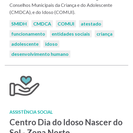
Conselhos Municipais da Criança e do Adolescente
(CMDCA), e do Idoso (COMUI).
Palavras-
SMIDH
CMDCA
COMUI
atestado
chaves:
funcionamento
entidades sociais
criança
adolescente
idoso
desenvolvimento humano
ASSISTÊNCIA SOCIAL
Centro Dia do Idoso Nascer do
Sol - Zona Norte