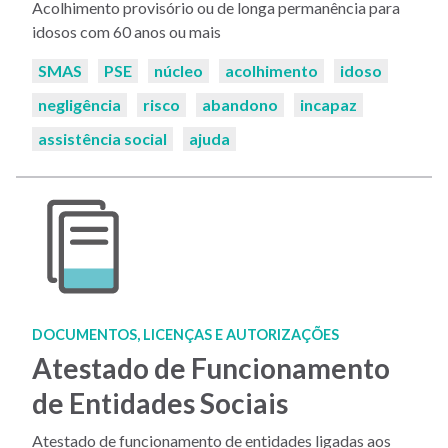
Acolhimento provisório ou de longa permanência para
idosos com 60 anos ou mais
Palavras-
SMAS
PSE
núcleo
acolhimento
idoso
chaves:
negligência
risco
abandono
incapaz
assistência social
ajuda
DOCUMENTOS, LICENÇAS E AUTORIZAÇÕES
Atestado de Funcionamento
de Entidades Sociais
Atestado de funcionamento de entidades ligadas aos