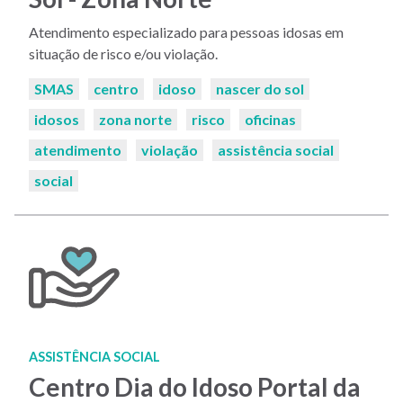
Atendimento especializado para pessoas idosas em
situação de risco e/ou violação.
Palavras-
SMAS
centro
idoso
nascer do sol
chaves:
idosos
zona norte
risco
oficinas
atendimento
violação
assistência social
social
ASSISTÊNCIA SOCIAL
Centro Dia do Idoso Portal da