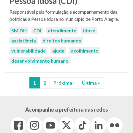
Pessoa Idosa (CDI)
Responsável pela formulação e acompanhamento das
políticas à Pessoa Idosa no município de Porto Alegre.
Palavras-
SMIDH
CDI
atendimento
idoso
chaves:
assistência
direitos humanos
vulnerabilidade
ajuda
acolhimento
desenvolvimento humano
Página
1
Página
2
Próxima
Próxima ›
Última
Última »
atual
página
página
Paginação
Acompanhe a prefeitura nas redes
Facebook
Instagram
Youtube
X
Tiktok
LinkedIn
Flickr
(link
(link
(link
(Antigo
(link
(link
(link