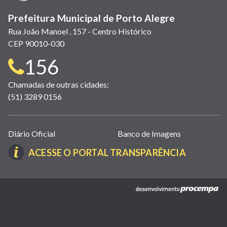
Prefeitura Municipal de Porto Alegre
Rua João Manoel , 157 - Centro Histórico
CEP 90010-030
Telefone
156
para
Chamadas de outras cidades:
(51) 3289 0156
contato:
Links
Diário Oficial
Banco de Imagens
úteis
(LINK
ACESSE O PORTAL TRANSPARÊNCIA
(abrem
ABRE
em
EM
nova
(link
NOVA
janela)
abre
JANELA)
em