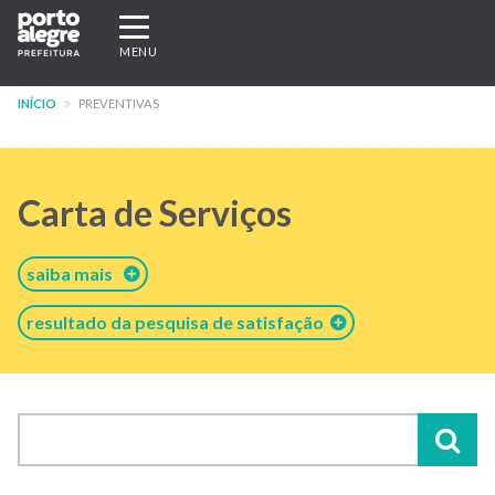
Pular
Expandir/recolher
para
navegação
MENU
o
conteúdo
INÍCIO
PREVENTIVAS
principal
Carta de Serviços
saiba mais
resultado da pesquisa de satisfação