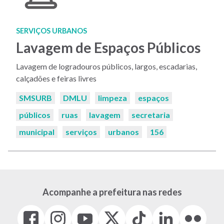
SERVIÇOS URBANOS
Lavagem de Espaços Públicos
Lavagem de logradouros públicos, largos, escadarias,
calçadões e feiras livres
Palavras-
SMSURB
DMLU
limpeza
espaços
chaves:
públicos
ruas
lavagem
secretaria
municipal
serviços
urbanos
156
Acompanhe a prefeitura nas redes
Facebook
Instagram
Youtube
X
Tiktok
LinkedIn
Flickr
(link
(link
(link
(Antigo
(link
(link
(link