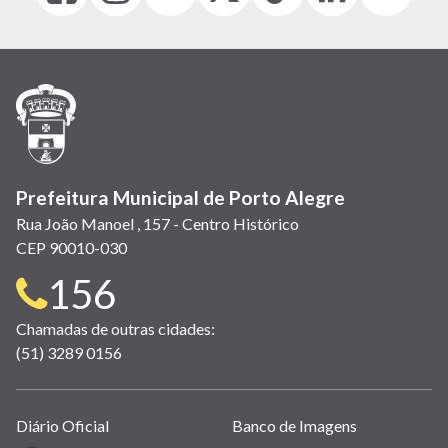
abre
abre
abre
Twitter)
abre
abre
abre
em
em
em
(link
em
em
em
nova
nova
nova
abre
nova
nova
nova
janela)
janela)
janela)
em
janela)
janela)
janela)
nova
janela)
Prefeitura Municipal de Porto Alegre
Rua João Manoel , 157 - Centro Histórico
CEP 90010-030
Telefone
156
para
Chamadas de outras cidades:
(51) 3289 0156
contato:
Links
Diário Oficial
Banco de Imagens