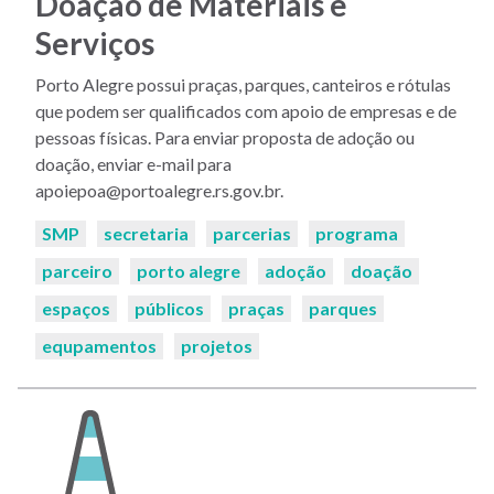
Doação de Materiais e
Serviços
Porto Alegre possui praças, parques, canteiros e rótulas
que podem ser qualificados com apoio de empresas e de
pessoas físicas. Para enviar proposta de adoção ou
doação, enviar e-mail para
apoiepoa@portoalegre.rs.gov.br.
Palavras-
SMP
secretaria
parcerias
programa
chaves:
parceiro
porto alegre
adoção
doação
espaços
públicos
praças
parques
equpamentos
projetos