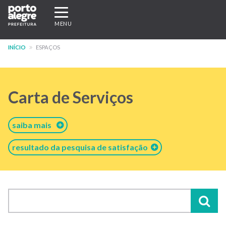
Pular
Expandir/recolher
para
navegação
MENU
o
conteúdo
INÍCIO
ESPAÇOS
principal
Carta de Serviços
saiba mais
resultado da pesquisa de satisfação