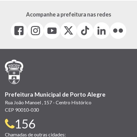
Acompanhe a prefeitura nas redes
Facebook
Instagram
Youtube
X
Tiktok
LinkedIn
Flickr
(link
(link
(link
(Antigo
(link
(link
(link
abre
abre
abre
Twitter)
abre
abre
abre
em
em
em
(link
em
em
em
nova
nova
nova
abre
nova
nova
nova
janela)
janela)
janela)
em
janela)
janela)
janela)
nova
janela)
Prefeitura Municipal de Porto Alegre
Rua João Manoel , 157 - Centro Histórico
CEP 90010-030
Telefone
156
para
Chamadas de outras cidades: