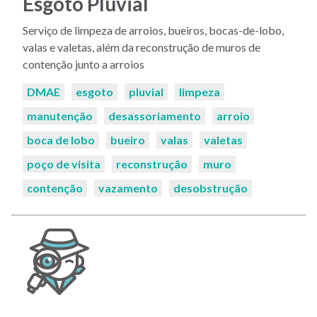
Esgoto Pluvial
Serviço de limpeza de arroios, bueiros, bocas-de-lobo,
valas e valetas, além da reconstrução de muros de
contenção junto a arroios
Palavras-
DMAE
esgoto
pluvial
limpeza
chaves:
manutenção
desassoriamento
arroio
boca de lobo
bueiro
valas
valetas
poço de visita
reconstrução
muro
contenção
vazamento
desobstrução