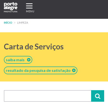
Pular
Expandir/recolher
para
navegação
MENU
o
conteúdo
INÍCIO
LIMPEZA
principal
Carta de Serviços
saiba mais
resultado da pesquisa de satisfação