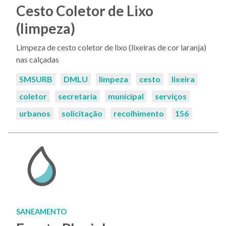
Cesto Coletor de Lixo
(limpeza)
Limpeza de cesto coletor de lixo (lixeiras de cor laranja)
nas calçadas
Palavras-
SMSURB
DMLU
limpeza
cesto
lixeira
chaves:
coletor
secretaria
municipal
serviços
urbanos
solicitação
recolhimento
156
SANEAMENTO