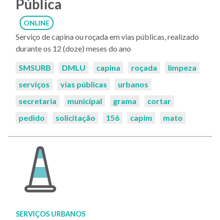
Pública
ONLINE
Serviço de capina ou roçada em vias públicas, realizado
durante os 12 (doze) meses do ano
Palavras-
SMSURB
DMLU
capina
roçada
limpeza
chaves:
serviços
vias públicas
urbanos
secretaria
municipal
grama
cortar
pedido
solicitação
156
capim
mato
SERVIÇOS URBANOS