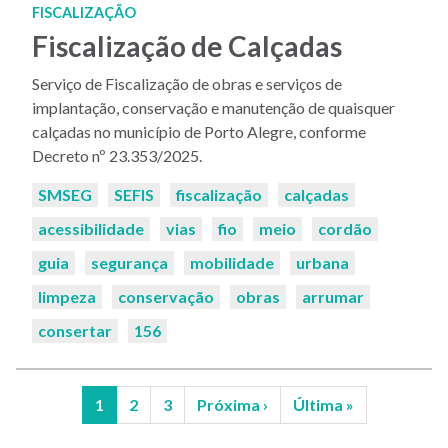
FISCALIZAÇÃO
Fiscalização de Calçadas
Serviço de Fiscalização de obras e serviços de
implantação, conservação e manutenção de quaisquer
calçadas no município de Porto Alegre, conforme
Decreto nº 23.353/2025.
Palavras-
SMSEG
SEFIS
fiscalização
calçadas
chaves:
acessibilidade
vias
fio
meio
cordão
guia
segurança
mobilidade
urbana
limpeza
conservação
obras
arrumar
consertar
156
Página
1
Página
2
Página
3
Próxima
Próxima ›
Última
Última »
atual
página
página
Paginação