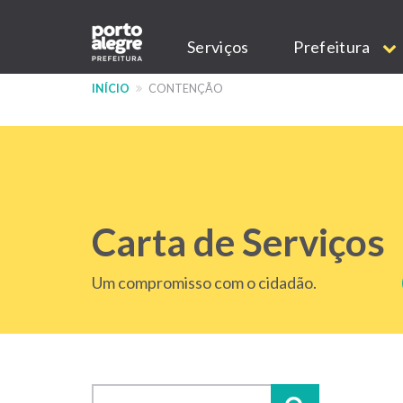
Pular
Main
para
Serviços
Prefeitura
o
navigation
conteúdo
INÍCIO
CONTENÇÃO
principal
Carta de Serviços
Um compromisso com o cidadão.