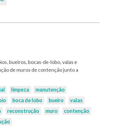
ios, bueiros, bocas-de-lobo, valas e
ução de muros de contenção junto a
ial
limpeza
manutenção
oio
boca de lobo
bueiro
valas
a
reconstrução
muro
contenção
ução