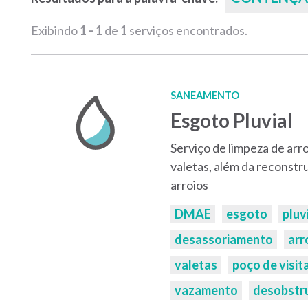
Exibindo
1 - 1
de
1
serviços encontrados.
SANEAMENTO
Esgoto Pluvial
Serviço de limpeza de arro
valetas, além da reconstr
arroios
Palavras-
DMAE
esgoto
pluv
chaves:
desassoriamento
arr
valetas
poço de visit
vazamento
desobstr