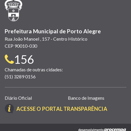
janela)
janela)
janela)
em
janela)
janela)
janela)
nova
janela)
Prefeitura Municipal de Porto Alegre
Rua João Manoel , 157 - Centro Histórico
CEP 90010-030
Telefone
156
para
Chamadas de outras cidades:
(51) 3289 0156
contato:
Links
Diário Oficial
Banco de Imagens
úteis
(LINK
ACESSE O PORTAL TRANSPARÊNCIA
(abrem
ABRE
em
EM
nova