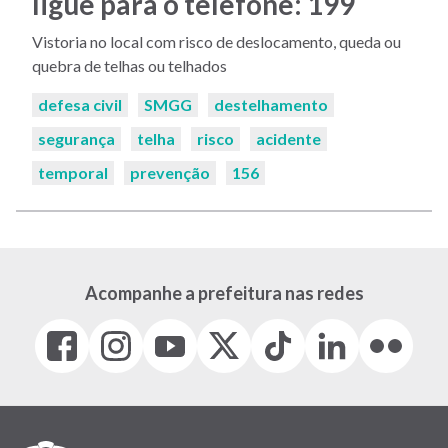
ligue para o telefone: 199
Vistoria no local com risco de deslocamento, queda ou
quebra de telhas ou telhados
Palavras-
defesa civil
SMGG
destelhamento
chaves:
segurança
telha
risco
acidente
temporal
prevenção
156
Acompanhe a prefeitura nas redes
Facebook
Instagram
Youtube
X
Tiktok
LinkedIn
Flickr
(link
(link
(link
(Antigo
(link
(link
(link
abre
abre
abre
Twitter)
abre
abre
abre
em
em
em
(link
em
em
em
nova
nova
nova
abre
nova
nova
nova