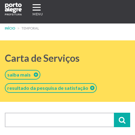
Pular
Expandir/recolher
para
navegação
MENU
o
conteúdo
INÍCIO
TEMPORAL
principal
Carta de Serviços
saiba mais
resultado da pesquisa de satisfação