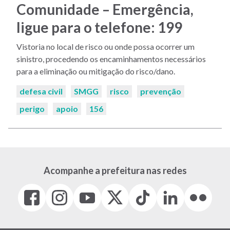
Comunidade – Emergência,
ligue para o telefone: 199
Vistoria no local de risco ou onde possa ocorrer um
sinistro, procedendo os encaminhamentos necessários
para a eliminação ou mitigação do risco/dano.
Palavras-
defesa civil
SMGG
risco
prevenção
chaves:
perigo
apoio
156
Acompanhe a prefeitura nas redes
Facebook
Instagram
Youtube
X
Tiktok
LinkedIn
Flickr
(link
(link
(link
(Antigo
(link
(link
(link
abre
abre
abre
Twitter)
abre
abre
abre
em
em
em
(link
em
em
em