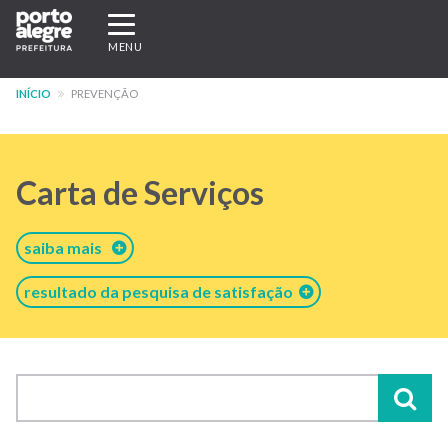
Pular
Expandir/recolher
para
navegação
MENU
o
conteúdo
INÍCIO
PREVENÇÃO
principal
Carta de Serviços
saiba mais
resultado da pesquisa de satisfação