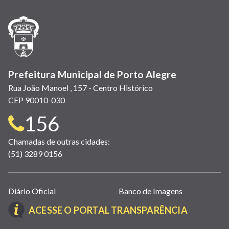
nova
nova
nova
abre
nova
nova
nova
janela)
janela)
janela)
em
janela)
janela)
janela)
nova
janela)
Prefeitura Municipal de Porto Alegre
Rua João Manoel , 157 - Centro Histórico
CEP 90010-030
Telefone
156
para
Chamadas de outras cidades:
(51) 3289 0156
contato:
Links
Diário Oficial
Banco de Imagens
úteis
(LINK
ACESSE O PORTAL TRANSPARÊNCIA
(abrem
ABRE
em