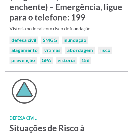
enchente) – Emergência, ligue
para o telefone: 199
Vistoria no local com risco de inundação
Palavras-
defesa civil
SMGG
inundação
chaves:
alagamento
vítimas
abordagem
risco
prevenção
GPA
vistoria
156
DEFESA CIVIL
Situações de Risco à