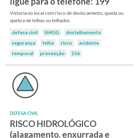
ligue para o telefone: 199
Vistoria no local com risco de deslocamento, queda ou
quebra de telhas ou telhados
Palavras-
defesa civil
SMGG
destelhamento
chaves:
segurança
telha
risco
acidente
temporal
prevenção
156
DEFESA CIVIL
RISCO HIDROLÓGICO
(alagamento, enxurrada e