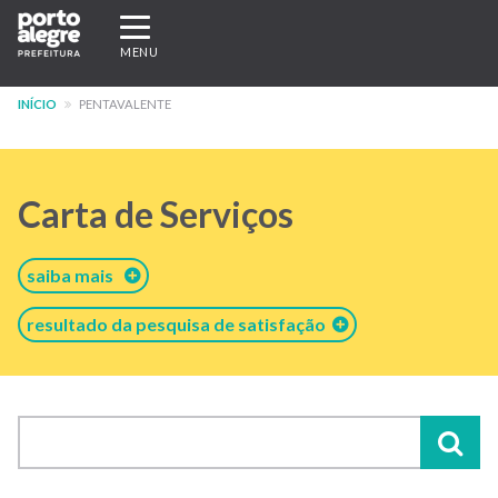
Pular
Expandir/recolher
para
navegação
MENU
o
conteúdo
INÍCIO
PENTAVALENTE
principal
Carta de Serviços
saiba mais
resultado da pesquisa de satisfação