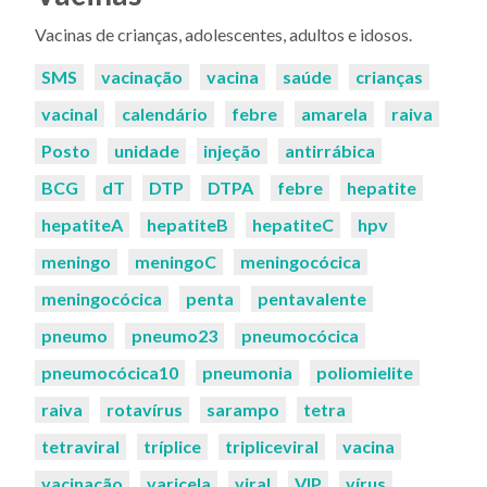
Vacinas de crianças, adolescentes, adultos e idosos.
Palavras-
SMS
vacinação
vacina
saúde
crianças
chaves:
vacinal
calendário
febre
amarela
raiva
Posto
unidade
injeção
antirrábica
BCG
dT
DTP
DTPA
febre
hepatite
hepatiteA
hepatiteB
hepatiteC
hpv
meningo
meningoC
meningocócica
meningocócica
penta
pentavalente
pneumo
pneumo23
pneumocócica
pneumocócica10
pneumonia
poliomielite
raiva
rotavírus
sarampo
tetra
tetraviral
tríplice
tripliceviral
vacina
vacinação
varicela
viral
VIP
vírus