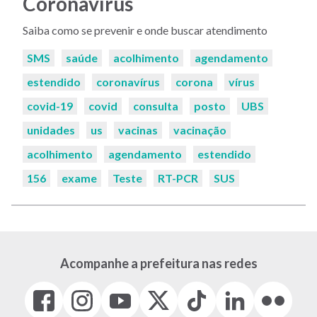
Coronavírus
Saiba como se prevenir e onde buscar atendimento
Palavras-
SMS
saúde
acolhimento
agendamento
chaves:
estendido
coronavírus
corona
vírus
covid-19
covid
consulta
posto
UBS
unidades
us
vacinas
vacinação
acolhimento
agendamento
estendido
156
exame
Teste
RT-PCR
SUS
Acompanhe a prefeitura nas redes
Facebook
Instagram
Youtube
X
Tiktok
LinkedIn
Flickr
(link
(link
(link
(Antigo
(link
(link
(link