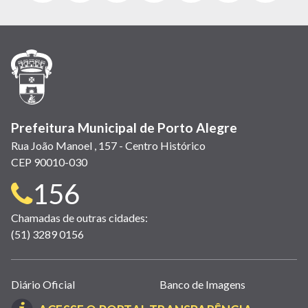
abre
abre
abre
Twitter)
abre
abre
abre
em
em
em
(link
em
em
em
nova
nova
nova
abre
nova
nova
nova
janela)
janela)
janela)
em
janela)
janela)
janela)
nova
janela)
Prefeitura Municipal de Porto Alegre
Rua João Manoel , 157 - Centro Histórico
CEP 90010-030
Telefone
156
para
Chamadas de outras cidades:
(51) 3289 0156
contato:
Links
Diário Oficial
Banco de Imagens
úteis