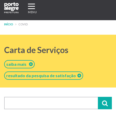
Pular
Expandir/recolher
para
navegação
MENU
o
conteúdo
INÍCIO
COVID
principal
Carta de Serviços
saiba mais
resultado da pesquisa de satisfação