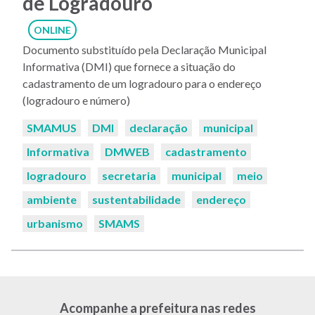
de Logradouro
ONLINE
Documento substituído pela Declaração Municipal
Informativa (DMI) que fornece a situação do
cadastramento de um logradouro para o endereço
(logradouro e número)
Palavras-
SMAMUS
DMI
declaração
municipal
chaves:
Informativa
DMWEB
cadastramento
logradouro
secretaria
municipal
meio
ambiente
sustentabilidade
endereço
urbanismo
SMAMS
Acompanhe a prefeitura nas redes