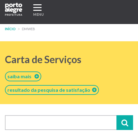
Pular
Expandir/recolher
para
navegação
MENU
o
conteúdo
INÍCIO
DMWEB
principal
Carta de Serviços
saiba mais
resultado da pesquisa de satisfação