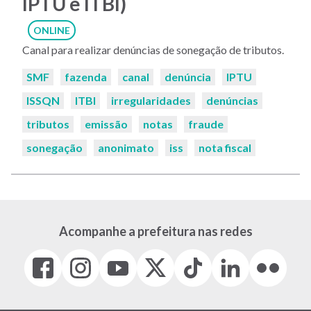
IPTU e ITBI)
ONLINE
Canal para realizar denúncias de sonegação de tributos.
Palavras-
SMF
fazenda
canal
denúncia
IPTU
chaves:
ISSQN
ITBI
irregularidades
denúncias
tributos
emissão
notas
fraude
sonegação
anonimato
iss
nota fiscal
Acompanhe a prefeitura nas redes
Facebook
Instagram
Youtube
X
Tiktok
LinkedIn
Flickr
(link
(link
(link
(Antigo
(link
(link
(link
abre
abre
abre
Twitter)
abre
abre
abre
em
em
em
(link
em
em
em