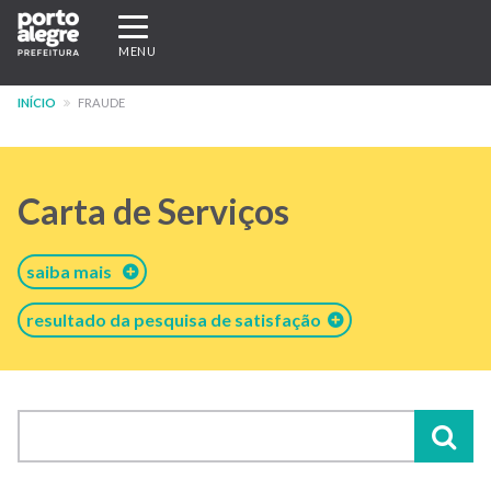
Pular
Expandir/recolher
para
navegação
MENU
o
conteúdo
INÍCIO
FRAUDE
principal
Carta de Serviços
saiba mais
resultado da pesquisa de satisfação