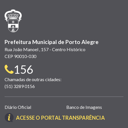
nova
nova
nova
abre
nova
nova
nova
janela)
janela)
janela)
em
janela)
janela)
janela)
nova
janela)
Prefeitura Municipal de Porto Alegre
Rua João Manoel , 157 - Centro Histórico
CEP 90010-030
Telefone
156
para
Chamadas de outras cidades:
(51) 3289 0156
contato:
Links
Diário Oficial
Banco de Imagens
úteis
(LINK
ACESSE O PORTAL TRANSPARÊNCIA
(abrem
ABRE
em