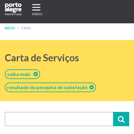
Pular
Expandir/recolher
para
navegação
MENU
o
conteúdo
INÍCIO
CANIL
principal
Carta de Serviços
saiba mais
resultado da pesquisa de satisfação