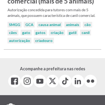
comercial (mais de 5 animais)
Autorização concedida para tutores com mais de 5
animais, que possuem característica de canil comercial.
Palavras-
SMGG
GCA
causa animal
animais
cão
chaves:
cães
gato
gatos
criação
gatil
canil
autorização
criadouro
Acompanhe a prefeitura nas redes
Facebook
Instagram
Youtube
X
Tiktok
LinkedIn
Flickr
(link
(link
(link
(Antigo
(link
(link
(link
abre
abre
abre
Twitter)
abre
abre
abre
em
em
em
(link
em
em
em
nova
nova
nova
abre
nova
nova
nova