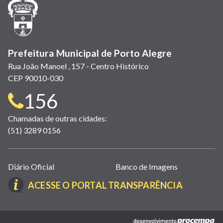
janela)
janela)
janela)
em
janela)
janela)
janela)
nova
janela)
Prefeitura Municipal de Porto Alegre
Rua João Manoel , 157 - Centro Histórico
CEP 90010-030
Telefone
156
para
Chamadas de outras cidades:
(51) 3289 0156
contato:
Links
Diário Oficial
Banco de Imagens
úteis
(LINK
ACESSE O PORTAL TRANSPARÊNCIA
(abrem
ABRE
em
EM
nova