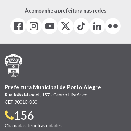
Acompanhe a prefeitura nas redes
Facebook
Instagram
Youtube
X
Tiktok
LinkedIn
Flickr
(link
(link
(link
(Antigo
(link
(link
(link
abre
abre
abre
Twitter)
abre
abre
abre
em
em
em
(link
em
em
em
nova
nova
nova
abre
nova
nova
nova
janela)
janela)
janela)
em
janela)
janela)
janela)
nova
janela)
Prefeitura Municipal de Porto Alegre
Rua João Manoel , 157 - Centro Histórico
CEP 90010-030
Telefone
156
para
Chamadas de outras cidades: