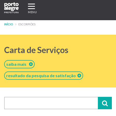
Pular
Expandir/recolher
para
navegação
MENU
o
conteúdo
INÍCIO
ESCORPIÕES
principal
Carta de Serviços
saiba mais
resultado da pesquisa de satisfação