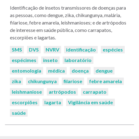
Identificação de insetos transmissores de doenças para
as pessoas, como dengue, zika, chikungunya, malária,
filariose, febre amarela, leishmanioses; e de artrópodos
de interesse em saúde pública, como carrapatos,
escorpiões e lagartas.
Palavras-
SMS
DVS
NVRV
identificação
espécies
chaves:
espécimes
inseto
laboratório
entomologia
médica
doença
dengue
zika
chikungunya
filariose
febre amarela
leishmaniose
artrópodos
carrapato
escorpiões
lagarta
Vigilância em saúde
saúde