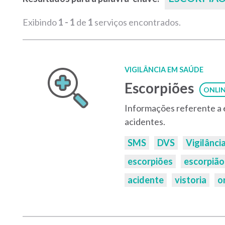
Exibindo
1 - 1
de
1
serviços encontrados.
VIGILÂNCIA EM SAÚDE
Escorpiões
ONLI
Informações referente a e
acidentes.
Palavras-
SMS
DVS
Vigilânci
chaves:
escorpiões
escorpião
acidente
vistoria
o