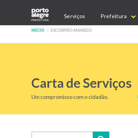
Pular
Main
para
Serviços
Prefeitura
o
navigation
conteúdo
INÍCIO
ESCORPIÃO AMARELO
principal
Carta de Serviços
Um compromisso com o cidadão.