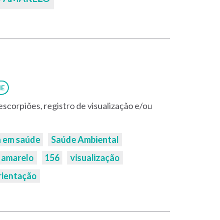
NE
scorpiões, registro de visualização e/ou
a em saúde
Saúde Ambiental
 amarelo
156
visualização
rientação