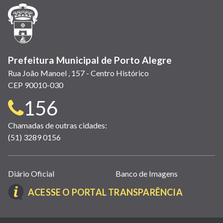
janela)
janela)
janela)
em
janela)
janela)
janela)
nova
janela)
Prefeitura Municipal de Porto Alegre
Rua João Manoel , 157 - Centro Histórico
CEP 90010-030
Telefone
156
para
Chamadas de outras cidades:
(51) 3289 0156
contato:
Links
Diário Oficial
Banco de Imagens
úteis
(LINK
ACESSE O PORTAL TRANSPARÊNCIA
(abrem
ABRE
em
EM
nova