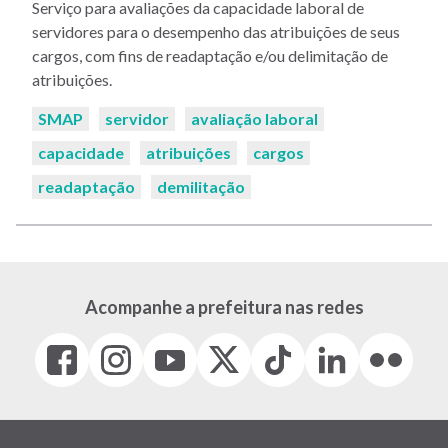
Serviço para avaliações da capacidade laboral de
servidores para o desempenho das atribuições de seus
cargos, com fins de readaptação e/ou delimitação de
atribuições.
Palavras-
SMAP
servidor
avaliação laboral
chaves:
capacidade
atribuições
cargos
readaptação
demilitação
Acompanhe a prefeitura nas redes
Facebook
Instagram
Youtube
X
Tiktok
LinkedIn
Flickr
(link
(link
(link
(Antigo
(link
(link
(link
abre
abre
abre
Twitter)
abre
abre
abre
em
em
em
(link
em
em
em
nova
nova
nova
abre
nova
nova
nova