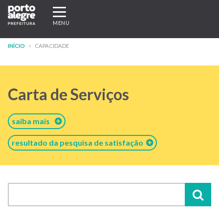
Pular
Expandir/recolher
para
navegação
MENU
o
conteúdo
INÍCIO
CAPACIDADE
principal
Carta de Serviços
saiba mais
resultado da pesquisa de satisfação