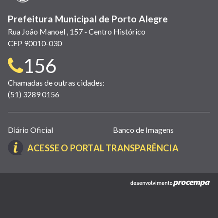
Prefeitura Municipal de Porto Alegre
Rua João Manoel , 157 - Centro Histórico
CEP 90010-030
Telefone
156
para
Chamadas de outras cidades:
(51) 3289 0156
contato:
Links
Diário Oficial
Banco de Imagens
úteis
(LINK
ACESSE O PORTAL TRANSPARÊNCIA
(abrem
ABRE
em
EM
nova
(link
NOVA
janela)
abre
JANELA)
em