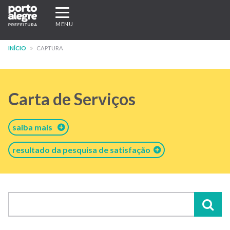
Pular
Expandir/recolher
para
navegação
MENU
o
conteúdo
INÍCIO
CAPTURA
principal
Carta de Serviços
saiba mais
resultado da pesquisa de satisfação