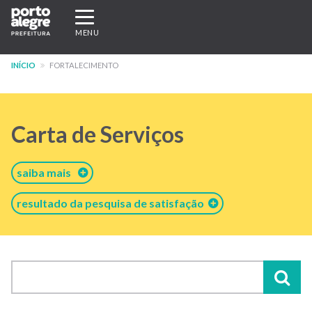
Pular
Expandir/recolher
para
navegação
MENU
o
conteúdo
INÍCIO
FORTALECIMENTO
principal
Carta de Serviços
saiba mais
resultado da pesquisa de satisfação