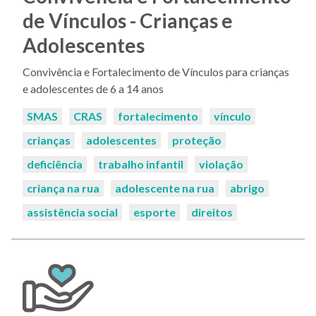
de Vínculos - Crianças e
Adolescentes
Convivência e Fortalecimento de Vínculos para crianças
e adolescentes de 6 a 14 anos
Palavras-
SMAS
CRAS
fortalecimento
vínculo
chaves:
crianças
adolescentes
proteção
deficiência
trabalho infantil
violação
criança na rua
adolescente na rua
abrigo
assistência social
esporte
direitos