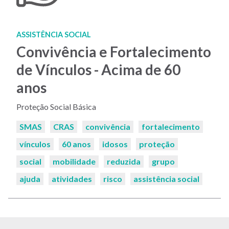
ASSISTÊNCIA SOCIAL
Convivência e Fortalecimento
de Vínculos - Acima de 60
anos
Proteção Social Básica
Palavras-
SMAS
CRAS
convivência
fortalecimento
chaves:
vínculos
60 anos
idosos
proteção
social
mobilidade
reduzida
grupo
ajuda
atividades
risco
assistência social