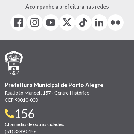
Acompanhe a prefeitura nas redes
Facebook
Instagram
Youtube
X
Tiktok
LinkedIn
Flickr
(link
(link
(link
(Antigo
(link
(link
(link
abre
abre
abre
Twitter)
abre
abre
abre
em
em
em
(link
em
em
em
nova
nova
nova
abre
nova
nova
nova
janela)
janela)
janela)
em
janela)
janela)
janela)
nova
janela)
Prefeitura Municipal de Porto Alegre
Rua João Manoel , 157 - Centro Histórico
CEP 90010-030
Telefone
156
para
Chamadas de outras cidades:
(51) 3289 0156