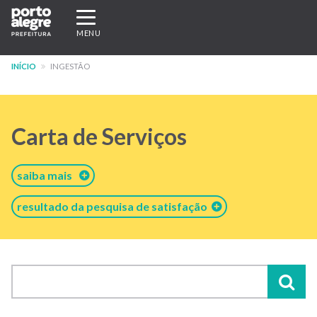
Pular
Expandir/recolher
para
navegação
MENU
o
conteúdo
INÍCIO
INGESTÃO
principal
Carta de Serviços
saiba mais
resultado da pesquisa de satisfação