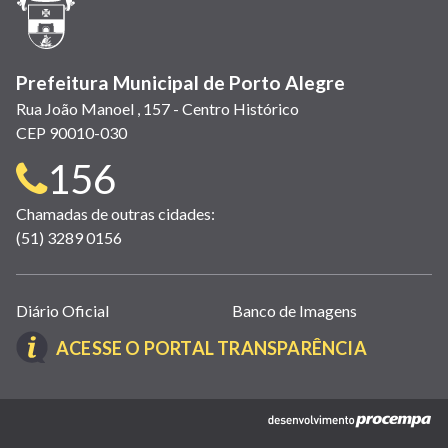
nova
janela)
Prefeitura Municipal de Porto Alegre
Rua João Manoel , 157 - Centro Histórico
CEP 90010-030
Telefone
156
para
Chamadas de outras cidades:
(51) 3289 0156
contato:
Links
Diário Oficial
Banco de Imagens
úteis
(LINK
ACESSE O PORTAL TRANSPARÊNCIA
(abrem
ABRE
em
EM
nova
(link
NOVA
janela)