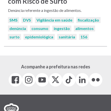
com Risco de Surto
Denúncia referente a ingestão de alimentos.
Palavras-
SMS
DVS
Vigilância em saúde
fiscalização
chaves:
denúncia
consumo
ingestão
alimentos
surto
epidemiológica
sanitária
156
Acompanhe a prefeitura nas redes
Facebook
Instagram
Youtube
X
Tiktok
LinkedIn
Flickr
(link
(link
(link
(Antigo
(link
(link
(link
abre
abre
abre
Twitter)
abre
abre
abre
em
em
em
(link
em
em
em
nova
nova
nova
abre
nova
nova
nova
janela)
janela)
janela)
em
janela)
janela)
janela)