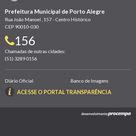
Prefeitura Municipal de Porto Alegre
Rua João Manoel , 157 - Centro Histórico
CEP 90010-030
Telefone
156
para
Chamadas de outras cidades:
(51) 3289 0156
contato:
Links
Diário Oficial
Banco de Imagens
úteis
(LINK
ACESSE O PORTAL TRANSPARÊNCIA
(abrem
ABRE
em
EM
nova
(link
NOVA
janela)
abre
JANELA)
em