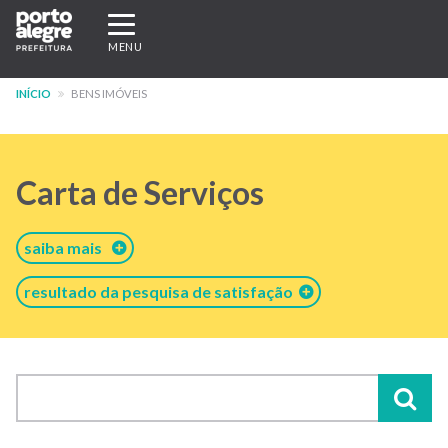
Pular
Expandir/recolher
para
navegação
MENU
o
conteúdo
INÍCIO
BENS IMÓVEIS
principal
Carta de Serviços
saiba mais
resultado da pesquisa de satisfação