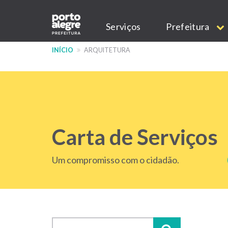
Pular
Main
para
Serviços
Prefeitura
o
navigation
conteúdo
INÍCIO
ARQUITETURA
principal
Carta de Serviços
Um compromisso com o cidadão.