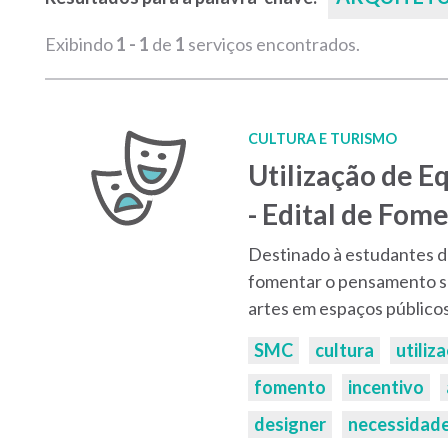
Exibindo
1 - 1
de
1
serviços encontrados.
CULTURA E TURISMO
Utilização de E
- Edital de Fom
Destinado à estudantes de
fomentar o pensamento so
artes em espaços público
Palavras-
SMC
cultura
utiliz
chaves:
fomento
incentivo
designer
necessidad