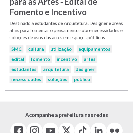
para as Artes - Edital de
Fomento e Incentivo
Destinado à estudantes de Arquitetura, Designer e áreas
afins para fomentar o pensamento sobre necessidades e
soluções de usos das artes em espaços públicos
Palavras-
SMC
cultura
utilização
equipamentos
chaves:
edital
fomento
incentivo
artes
estudantes
arquitetura
designer
necessidades
soluções
público
Acompanhe a prefeitura nas redes
Facebook
Instagram
Youtube
X
Tiktok
LinkedIn
Flickr
(link
(link
(link
(Antigo
(link
(link
(link