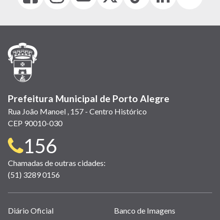
abre
abre
abre
Twitter)
abre
abre
abre
em
em
em
(link
em
em
em
nova
nova
nova
abre
nova
nova
nova
janela)
janela)
janela)
em
janela)
janela)
janela)
nova
janela)
Prefeitura Municipal de Porto Alegre
Rua João Manoel , 157 - Centro Histórico
CEP 90010-030
Telefone
156
para
Chamadas de outras cidades:
(51) 3289 0156
contato:
Links
Diário Oficial
Banco de Imagens