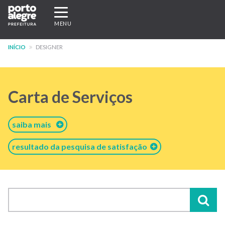
Pular
Expandir/recolher
para
navegação
MENU
o
conteúdo
INÍCIO
DESIGNER
principal
Carta de Serviços
saiba mais
resultado da pesquisa de satisfação