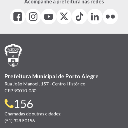
Acompanhe a prefeitura nas redes
Facebook
Instagram
Youtube
X
Tiktok
LinkedIn
Flickr
(link
(link
(link
(Antigo
(link
(link
(link
abre
abre
abre
Twitter)
abre
abre
abre
em
em
em
(link
em
em
em
nova
nova
nova
abre
nova
nova
nova
janela)
janela)
janela)
em
janela)
janela)
janela)
nova
janela)
Prefeitura Municipal de Porto Alegre
Rua João Manoel , 157 - Centro Histórico
CEP 90010-030
Telefone
156
para
Chamadas de outras cidades:
(51) 3289 0156
contato: