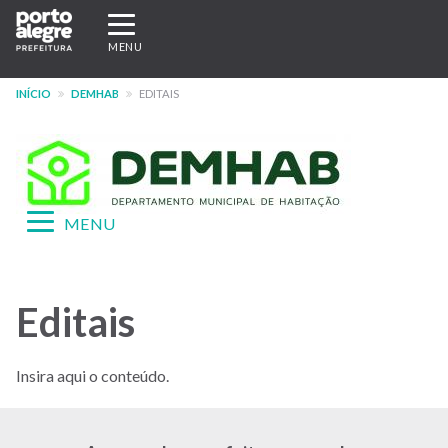
Pular
Expandir/recolher
para
navegação
MENU
o
conteúdo
INÍCIO
DEMHAB
EDITAIS
principal
Expandir/recolher
MENU
navegação
Menu
-
Editais
site
DEMHAB
Insira aqui o conteúdo.