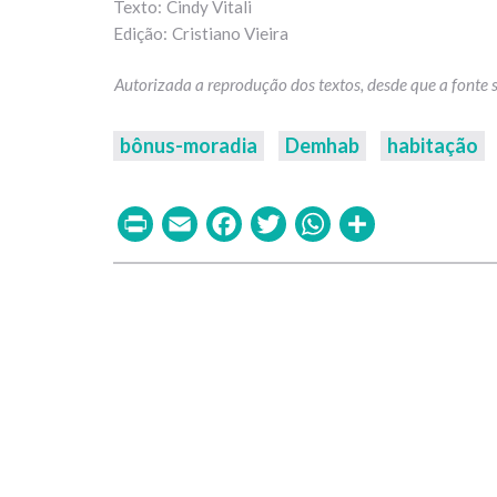
Cindy Vitali
Cristiano Vieira
bônus-moradia
Demhab
habitação
Print
Email
Facebook
Twitter
WhatsAp
Share