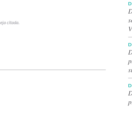
D
D
s
V
D
D
p
p
s
D
D
p