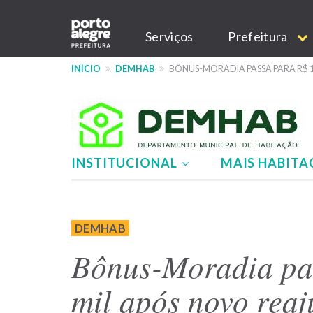
Pular
Main
para
Serviços
Prefeitura
o
navigation
conteúdo
INÍCIO
DEMHAB
BÔNUS-MORADIA PASSA PARA R$ 1
principal
INSTITUCIONAL
MAIS HABIT
Menu
-
DEMHAB
site
Bônus-Moradia pa
DEMHAB
mil após novo reaj