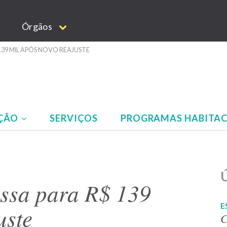
Órgãos
39 MIL APÓS NOVO REAJUSTE
AÇÃO
SERVIÇOS
PROGRAMAS HABITAC
Ú
ssa para R$ 139
E
uste
C