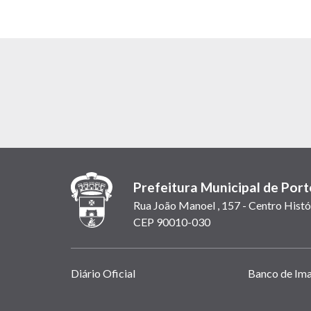
Prefeitura Municipal de Port
Rua João Manoel , 157 - Centro Histó
CEP 90010-030
Links
Diário Oficial
Banco de Im
úteis
(abrem