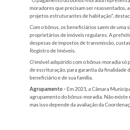
“O pagamento do bônus-moradia representa 
moradores que precisam ser reassentados,
projetos estruturantes de habitação”, dest
Com o bônus, os beneficiários saem de uma s
proprietários de imóveis regulares. A pref
despesas de impostos de transmissão, custas 
Registro de Imóveis.
O imóvel adquirido com o bônus-moradia só p
de escrituração, para garantia da finalidade 
beneficiário e de sua família.
Agrupamento -
Em 2021, a Câmara Municipal 
agrupamento do bônus-moradia. Não existe m
mas isso depende da avaliação da Coordenaç