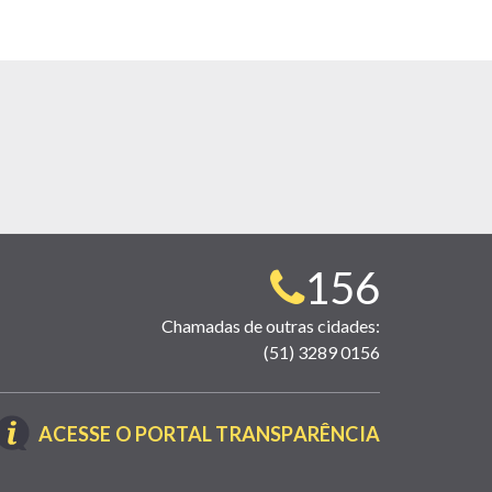
Telefone
156
para
Chamadas de outras cidades:
(51) 3289 0156
contato:
(LINK
ACESSE O PORTAL TRANSPARÊNCIA
ABRE