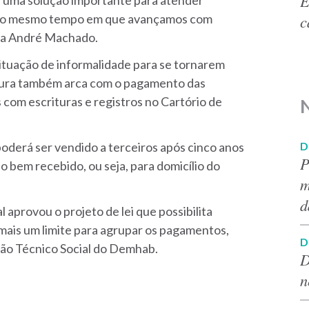
E
uma solução importante para atender
c
 ao mesmo tempo em que avançamos com
aca André Machado.
ituação de informalidade para se tornarem
eitura também arca com o pagamento das
com escrituras e registros no Cartório de
D
oderá ser vendido a terceiros após cinco anos
P
do bem recebido, ou seja, para domicílio do
m
d
aprovou o projeto de lei que possibilita
ais um limite para agrupar os pagamentos,
D
ão Técnico Social do Demhab.
D
n