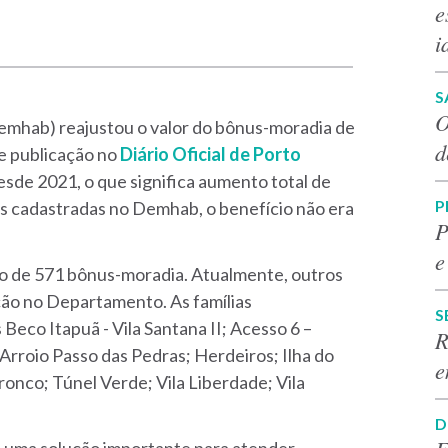
e
i
S
O
mhab) reajustou o valor do bônus-moradia de
d
e publicação no
Diário Oficial de Porto
desde 2021, o que significa aumento total de
P
s cadastradas no Demhab, o benefício não era
P
e
 de 571 bônus-moradia. Atualmente, outros
ão no Departamento. As famílias
S
eco Itapuã - Vila Santana II; Acesso 6 –
R
Arroio Passo das Pedras; Herdeiros; Ilha do
e
onco; Túnel Verde; Vila Liberdade; Vila
D