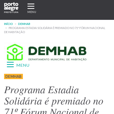
Pular
Expandir/recolher
para
navegação
MENU
o
conteúdo
INÍCIO
DEMHAB
principal
PROGRAMA ESTADIA SOLIDÁRIA É PREMIADO NO 71º FÓRUM NACIONAL
DE HABITAÇÃO
Expandir/recolher
MENU
navegação
Menu
DEMHAB
-
Programa Estadia
site
Solidária é premiado no
DEMHAB
71º Fórum Nacional de