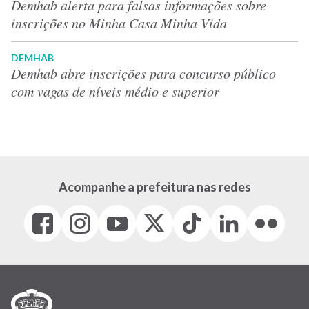
Demhab alerta para falsas informações sobre
inscrições no Minha Casa Minha Vida
DEMHAB
Demhab abre inscrições para concurso público
com vagas de níveis médio e superior
Acompanhe a prefeitura nas redes
Facebook
Instagram
Youtube
X
Tiktok
LinkedIn
Flickr
(link
(link
(link
(Antigo
(link
(link
(link
abre
abre
abre
Twitter)
abre
abre
abre
em
em
em
(link
em
em
em
nova
nova
nova
abre
nova
nova
nova
janela)
janela)
janela)
em
janela)
janela)
janela)