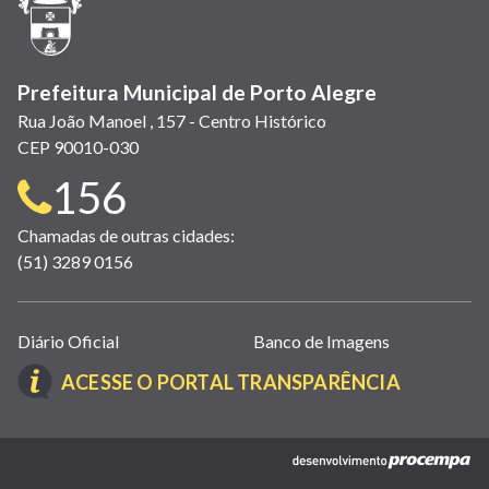
nova
janela)
Prefeitura Municipal de Porto Alegre
Rua João Manoel , 157 - Centro Histórico
CEP 90010-030
Telefone
156
para
Chamadas de outras cidades:
(51) 3289 0156
contato:
Links
Diário Oficial
Banco de Imagens
úteis
(LINK
ACESSE O PORTAL TRANSPARÊNCIA
(abrem
ABRE
em
EM
nova
(link
NOVA
janela)