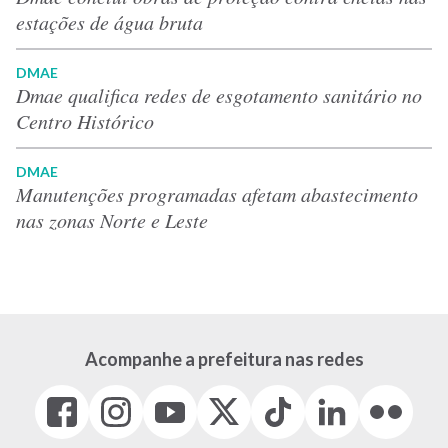
estações de água bruta
DMAE
Dmae qualifica redes de esgotamento sanitário no
Centro Histórico
DMAE
Manutenções programadas afetam abastecimento
nas zonas Norte e Leste
Acompanhe a prefeitura nas redes
Facebook
Instagram
Youtube
X
Tiktok
LinkedIn
Flickr
(link
(link
(link
(Antigo
(link
(link
(link
abre
abre
abre
Twitter)
abre
abre
abre