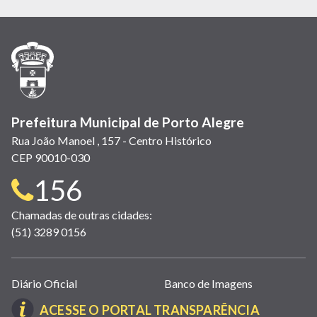
em
em
em
(link
em
em
em
nova
nova
nova
abre
nova
nova
nova
janela)
janela)
janela)
em
janela)
janela)
janela)
nova
janela)
Prefeitura Municipal de Porto Alegre
Rua João Manoel , 157 - Centro Histórico
CEP 90010-030
Telefone
156
para
Chamadas de outras cidades:
(51) 3289 0156
contato:
Links
Diário Oficial
Banco de Imagens
úteis
(LINK
ACESSE O PORTAL TRANSPARÊNCIA
(abrem