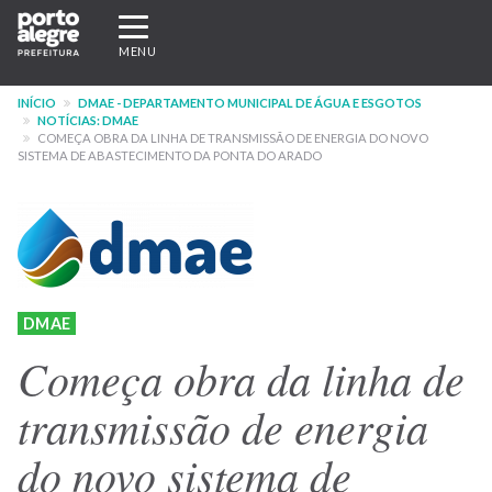
Pular
Expandir/recolher
para
navegação
MENU
o
conteúdo
INÍCIO
DMAE - DEPARTAMENTO MUNICIPAL DE ÁGUA E ESGOTOS
principal
NOTÍCIAS: DMAE
COMEÇA OBRA DA LINHA DE TRANSMISSÃO DE ENERGIA DO NOVO
SISTEMA DE ABASTECIMENTO DA PONTA DO ARADO
DMAE
Começa obra da linha de
transmissão de energia
do novo sistema de