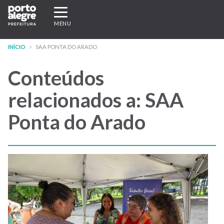
Pular
Expandir/recolher
para
navegação
MENU
o
conteúdo
INÍCIO
SAA PONTA DO ARADO
principal
Conteúdos
relacionados a: SAA
Ponta do Arado