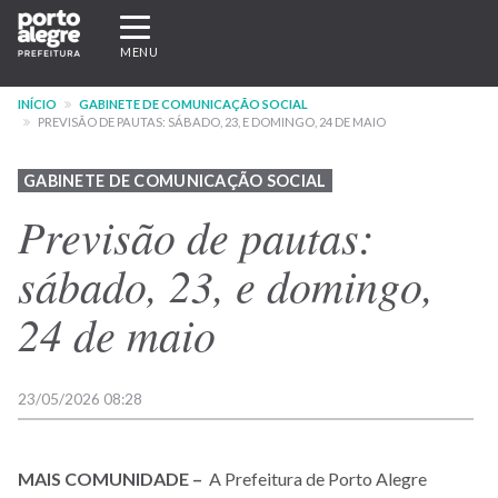
Pular
Expandir/recolher
para
navegação
MENU
o
conteúdo
INÍCIO
GABINETE DE COMUNICAÇÃO SOCIAL
principal
PREVISÃO DE PAUTAS: SÁBADO, 23, E DOMINGO, 24 DE MAIO
GABINETE DE COMUNICAÇÃO SOCIAL
Previsão de pautas:
sábado, 23, e domingo,
24 de maio
23/05/2026 08:28
MAIS COMUNIDADE –
A Prefeitura de Porto Alegre