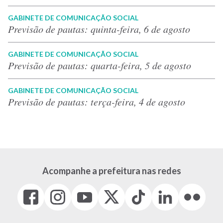
GABINETE DE COMUNICAÇÃO SOCIAL
Previsão de pautas: quinta-feira, 6 de agosto
GABINETE DE COMUNICAÇÃO SOCIAL
Previsão de pautas: quarta-feira, 5 de agosto
GABINETE DE COMUNICAÇÃO SOCIAL
Previsão de pautas: terça-feira, 4 de agosto
Acompanhe a prefeitura nas redes
Facebook
Instagram
Youtube
X
Tiktok
LinkedIn
Flickr
(link
(link
(link
(Antigo
(link
(link
(link
abre
abre
abre
Twitter)
abre
abre
abre