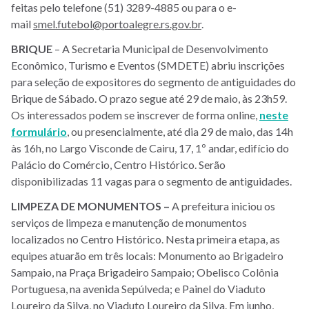
feitas pelo telefone (51) 3289-4885 ou para o e-
mail
smel.futebol@portoalegre.rs.gov.br
.
BRIQUE
– A Secretaria Municipal de Desenvolvimento
Econômico, Turismo e Eventos (SMDETE) abriu inscrições
para seleção de expositores do segmento de antiguidades do
Brique de Sábado. O prazo segue até 29 de maio, às 23h59.
Os interessados podem se inscrever de forma online,
neste
formulário
, ou presencialmente, até dia 29 de maio, das 14h
às 16h, no Largo Visconde de Cairu, 17, 1º andar, edifício do
Palácio do Comércio, Centro Histórico. Serão
disponibilizadas 11 vagas para o segmento de antiguidades.
LIMPEZA DE MONUMENTOS –
A prefeitura iniciou os
serviços de limpeza e manutenção de monumentos
localizados no Centro Histórico. Nesta primeira etapa, as
equipes atuarão em três locais: Monumento ao Brigadeiro
Sampaio, na Praça Brigadeiro Sampaio; Obelisco Colônia
Portuguesa, na avenida Sepúlveda; e Painel do Viaduto
Loureiro da Silva, no Viaduto Loureiro da Silva. Em junho,