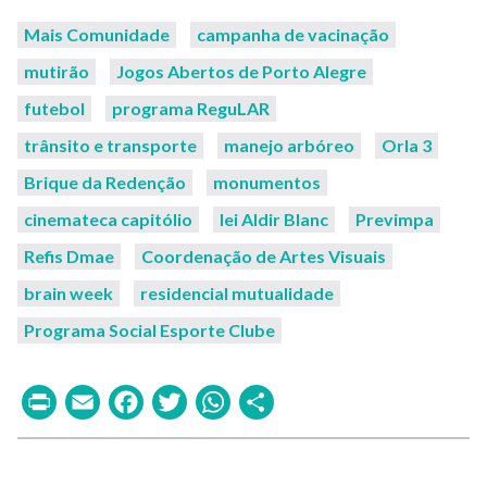
Mais Comunidade
campanha de vacinação
mutirão
Jogos Abertos de Porto Alegre
futebol
programa ReguLAR
trânsito e transporte
manejo arbóreo
Orla 3
Brique da Redenção
monumentos
cinemateca capitólio
lei Aldir Blanc
Previmpa
Refis Dmae
Coordenação de Artes Visuais
brain week
residencial mutualidade
Programa Social Esporte Clube
Print
Email
Facebook
Twitter
WhatsApp
Share