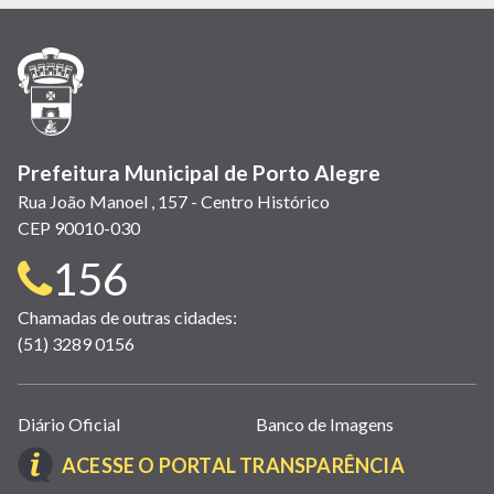
em
em
em
(link
em
em
em
nova
nova
nova
abre
nova
nova
nova
janela)
janela)
janela)
em
janela)
janela)
janela)
nova
janela)
Prefeitura Municipal de Porto Alegre
Rua João Manoel , 157 - Centro Histórico
CEP 90010-030
Telefone
156
para
Chamadas de outras cidades:
(51) 3289 0156
contato:
Links
Diário Oficial
Banco de Imagens
úteis
(LINK
ACESSE O PORTAL TRANSPARÊNCIA
(abrem
ABRE