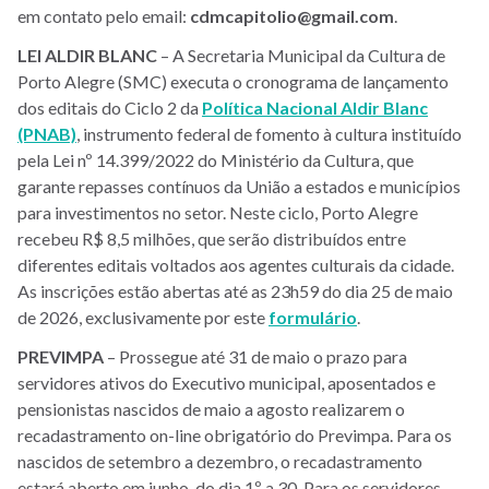
em contato pelo email:
cdmcapitolio@gmail.com
.
LEI ALDIR BLANC
– A Secretaria Municipal da Cultura de
Porto Alegre (SMC) executa o cronograma de lançamento
dos editais do Ciclo 2 da
Política Nacional Aldir Blanc
(PNAB)
, instrumento federal de fomento à cultura instituído
pela Lei nº 14.399/2022 do Ministério da Cultura, que
garante repasses contínuos da União a estados e municípios
para investimentos no setor. Neste ciclo, Porto Alegre
recebeu R$ 8,5 milhões, que serão distribuídos entre
diferentes editais voltados aos agentes culturais da cidade.
As inscrições estão abertas até as 23h59 do dia 25 de maio
de 2026, exclusivamente por este
formulário
.
PREVIMPA
– Prossegue até 31 de maio o prazo para
servidores ativos do Executivo municipal, aposentados e
pensionistas nascidos de maio a agosto realizarem o
recadastramento on-line obrigatório do Previmpa. Para os
nascidos de setembro a dezembro, o recadastramento
estará aberto em junho, do dia 1º a 30. Para os servidores,