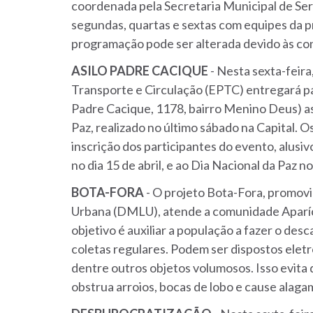
coordenada pela Secretaria Municipal de Se
segundas, quartas e sextas com equipes da 
programação pode ser alterada devido às con
ASILO PADRE CACIQUE
- Nesta sexta-feira
Transporte e Circulação (EPTC) entregará pa
Padre Cacique, 1178, bairro Menino Deus) a
Paz, realizado no último sábado na Capital. 
inscrição dos participantes do evento, alusi
no dia 15 de abril, e ao Dia Nacional da Paz n
BOTA-FORA
- O projeto Bota-Fora, promov
Urbana (DMLU), atende a comunidade Aparíci
objetivo é auxiliar a população a fazer o des
coletas regulares. Podem ser dispostos elet
dentre outros objetos volumosos. Isso evita
obstrua arroios, bocas de lobo e cause alag