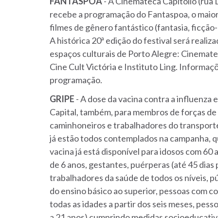
FANTASPOA
- A Cinemateca Capitólio (rua 
recebe a programação do Fantaspoa, o maior
filmes de gênero fantástico (fantasia, ficção-c
A histórica 20ª edição do festival será realiz
espaços culturais de Porto Alegre: Cinemate
Cine Cult Victória e Instituto Ling. Informa
programação.
GRIPE
- A dose da vacina contra a influenza 
Capital, também, para membros de forças de
caminhoneiros e trabalhadores do transporte 
já estão todos contemplados na campanha, q
vacina já está disponível para idosos com 60
de 6 anos, gestantes, puérperas (até 45 dias 
trabalhadores da saúde de todos os níveis, p
do ensino básico ao superior, pessoas com co
todas as idades a partir dos seis meses, pess
a 21 anos) cumprindo medidas socioeducativa