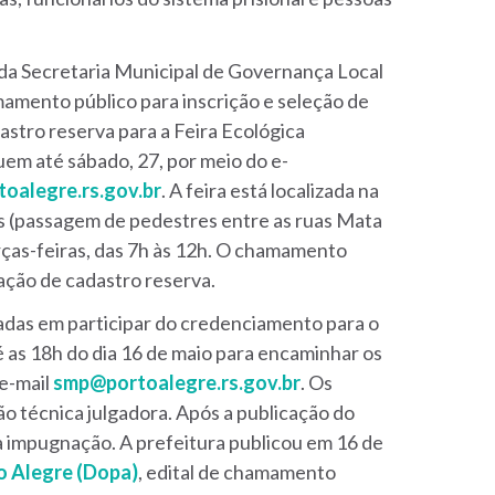
o da Secretaria Municipal de Governança Local
amento público para inscrição e seleção de
stro reserva para a Feira Ecológica
uem até sábado, 27, por meio do e-
toalegre.rs.gov.br
. A feira está localizada na
s (passagem de pedestres entre as ruas Mata
rças-feiras, das 7h às 12h. O chamamento
ação de cadastro reserva.
adas em participar do credenciamento para o
é as 18h do dia 16 de maio para encaminhar os
 e-mail
smp@portoalegre.rs.gov.br
. Os
 técnica julgadora. Após a publicação do
ra impugnação. A prefeitura publicou em 16 de
to Alegre (Dopa)
, edital de chamamento