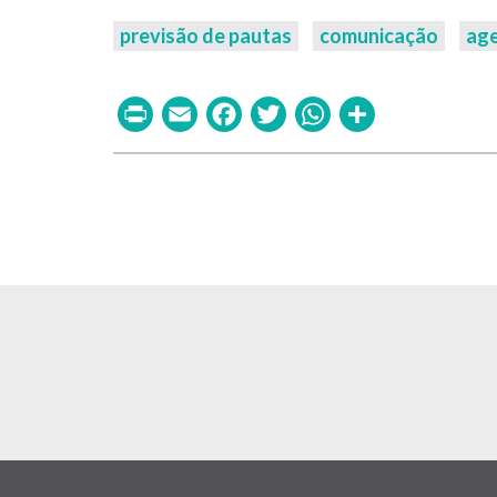
previsão de pautas
comunicação
ag
Print
Email
Facebook
Twitter
WhatsAp
Share