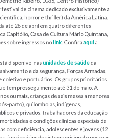
Demétrio Ribeiro, 1085, Centro Histórico)
 festival de cinema dedicado exclusivamente a
ientífica, horror e thriller) da América Latina.
ada até 28 de abril em quatro diferentes
ca Capitólio, Casa de Cultura Mário Quintana,
ções sobre ingressos no
link
. Confira
aqui
a
está disponível nas
unidades de saúde
da
 salvamento e da segurança, Forças Armadas,
coletivo e portuários. Os grupos prioritários
ue tem prosseguimento até 31 de maio. A
 anos ou mais, crianças de seis meses a menores
pós-parto), quilombolas, indígenas,
úblicos e privados, trabalhadores da educação
morbidades e condições clínicas especiais de
oas com deficiência, adolescentes e jovens (12
s, funcionários do sistema prisional e pessoas