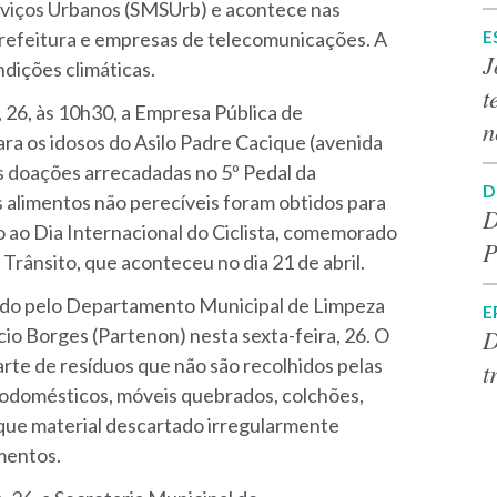
rviços Urbanos (SMSUrb) e acontece nas
E
prefeitura e empresas de telecomunicações. A
J
dições climáticas.
t
, 26, às 10h30, a Empresa Pública de
n
ra os idosos do Asilo Padre Cacique (avenida
s doações arrecadadas no 5º Pedal da
D
Os alimentos não perecíveis foram obtidos para
D
vo ao Dia Internacional do Ciclista, comemorado
P
o Trânsito, que aconteceu no dia 21 de abril.
ido pelo Departamento Municipal de Limpeza
E
D
o Borges (Partenon) nesta sexta-feira, 26. O
carte de resíduos que não são recolhidos pelas
t
rodomésticos, móveis quebrados, colchões,
 que material descartado irregularmente
amentos.