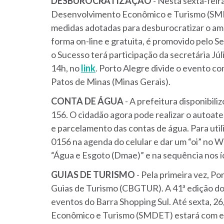
DESBUROCRATIZAÇÃO
- Nesta sexta-feira
Desenvolvimento Econômico e Turismo (SMDE
medidas adotadas para desburocratizar o amb
forma on-line e gratuita, é promovido pelo 
o Sucesso terá participação da secretária Jú
14h, no
link
. Porto Alegre divide o evento co
Patos de Minas (Minas Gerais).
CONTA DE ÁGUA
- A prefeitura disponibil
156. O cidadão agora pode realizar o autoate
e parcelamento das contas de água. Para utili
0156 na agenda do celular e dar um “oi” no W
“Água e Esgoto (Dmae)” e na sequência nos 
GUIAS DE TURISMO
- Pela primeira vez, P
Guias de Turismo (CBGTUR). A 41ª edição do
eventos do Barra Shopping Sul. Até sexta, 2
Econômico e Turismo (SMDET) estará com es