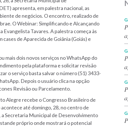
, 26, a Secretaria Municipal de
T) apresenta, em palestra nacional, as
iente de negócios. O encontro, realizado de
G
Sebrae. O Webinar: Simplificando e Alcançando
P
lia Evangelista Tavares. A palestra começa às
a
m cases de Aparecida de Goiânia (Goiás) e
G
P
izou mais dois novos serviços no WhatsApp do
a
ndimento pela plataforma e solicitar revisão
zar o serviço basta salvar o número (51) 3433-
hatsApp. Depois o usuário clica na opção
G
P
ícones Revisão ou Parcelamento.
a
orto Alegre recebe o Congresso Brasileiro de
 acontece até domingo, 28, no centro de
G
6, a Secretaria Municipal de Desenvolvimento
P
tande próprio onde mostrará o potencial