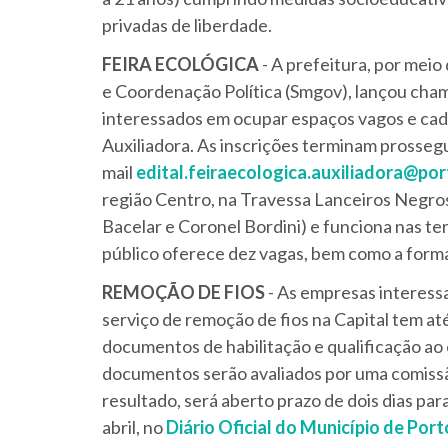
privadas de liberdade.
FEIRA ECOLÓGICA
- A prefeitura, por mei
e Coordenação Política (Smgov), lançou cham
interessados em ocupar espaços vagos e cada
Auxiliadora. As inscrições terminam prosseg
mail
edital.feiraecologica.auxiliadora@por
região Centro, na Travessa Lanceiros Negro
Bacelar e Coronel Bordini) e funciona nas te
público oferece dez vagas, bem como a form
REMOÇÃO DE FIOS
- As empresas interess
serviço de remoção de fios na Capital tem at
documentos de habilitação e qualificação ao
documentos serão avaliados por uma comissão
resultado, será aberto prazo de dois dias pa
abril, no
Diário Oficial do Município de Por