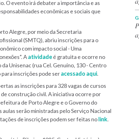
a
io. O evento irá debater a importância e as
esponsabilidades econômicas e sociais que
G
P
orto Alegre, por meio da Secretaria
a
ofissional (SMTQ), abriu inscrições para o
onômico com impacto social - Uma
onexões”. A
atividade
é gratuita e ocorre no
o da Unisenac (rua Cel. Genuíno, 130 - Centro
o para inscrições pode ser
acessado aqui
.
bertas as inscrições para 328 vagas de cursos
 de construção civil. A iniciativa ocorre por
efeitura de Porto Alegre e o Governo do
s aulas serão ministradas pelo Serviço Nacional
citações de inscrições podem ser feitas no
link
.