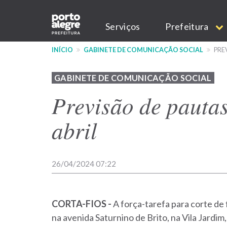
Pular
Main
para
Serviços
Prefeitura
o
navigation
conteúdo
INÍCIO
GABINETE DE COMUNICAÇÃO SOCIAL
PREV
principal
GABINETE DE COMUNICAÇÃO SOCIAL
Previsão de pautas:
abril
26/04/2024 07:22
CORTA-FIOS -
A força-tarefa para corte de 
na avenida Saturnino de Brito, na Vila Jardim,