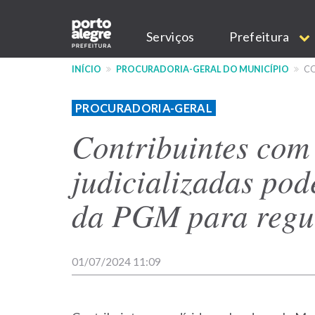
Pular
Main
para
Serviços
Prefeitura
o
navigation
conteúdo
INÍCIO
PROCURADORIA-GERAL DO MUNICÍPIO
CO
principal
PROCURADORIA-GERAL
Contribuintes com
judicializadas po
da PGM para regu
01/07/2024 11:09