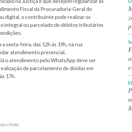
cípio na Justiça e que desejem regularizar as
D
M
imento Fiscal da Procuradoria-Geral do
z
 digital, o contribuinte pode realizar os
p
integral ou parcelado de débitos tributários
condições.
S
 sexta-feira, das 12h às 19h, na rua
F
endar atendimento presencial,
a
Já o atendimento pelo WhatsApp deve ser
e
(realização de parcelamento de dívidas em
às 17h.
E
P
n
M