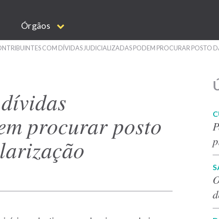
Órgãos
NTRIBUINTES COM DÍVIDAS JUDICIALIZADAS PODEM PROCURAR POSTO 
Ú
 dívidas
C
dem procurar posto
P
p
larização
S
O
d