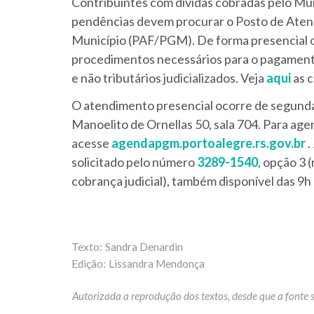
Contribuintes com dívidas cobradas pelo Muni
pendências devem procurar o Posto de Atend
Município (PAF/PGM).
De forma presencial ou
procedimentos necessários para o pagamento 
e não tributários judicializados. Veja
aqui
as 
O atendimento presencial ocorre de segunda a
Manoelito de Ornellas 50, sala 704. Para ag
acesse
agendapgm.portoalegre.rs.gov.br
.
solicitado pelo número
3289-1540
, opção 3 
cobrança judicial), também disponível das 9h 
Sandra Denardin
Lissandra Mendonça