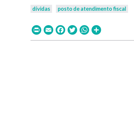
dívidas
posto de atendimento fiscal
Print
Email
Facebook
Twitter
WhatsAp
Share