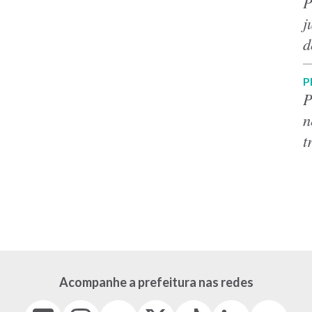
P
j
d
P
P
n
t
Acompanhe a prefeitura nas redes
Facebook
Instagram
Youtube
X
Tiktok
LinkedIn
Flickr