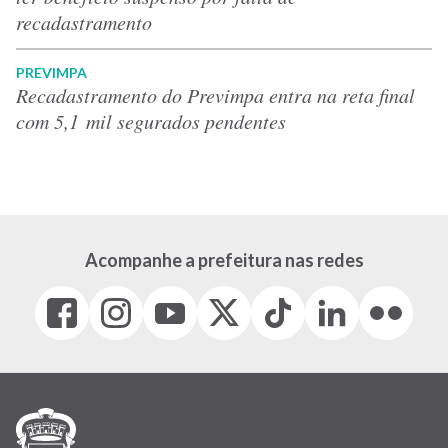
recadastramento
PREVIMPA
Recadastramento do Previmpa entra na reta final
com 5,1 mil segurados pendentes
Acompanhe a prefeitura nas redes
Facebook
Instagram
Youtube
X
Tiktok
LinkedIn
Flickr
(link
(link
(link
(Antigo
(link
(link
(link
abre
abre
abre
Twitter)
abre
abre
abre
em
em
em
(link
em
em
em
nova
nova
nova
abre
nova
nova
nova
janela)
janela)
janela)
em
janela)
janela)
janela)
nova