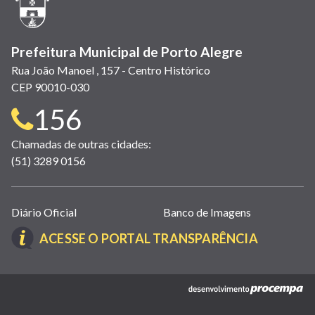
janela)
Prefeitura Municipal de Porto Alegre
Rua João Manoel , 157 - Centro Histórico
CEP 90010-030
Telefone
156
para
Chamadas de outras cidades:
(51) 3289 0156
contato:
Links
Diário Oficial
Banco de Imagens
úteis
(LINK
ACESSE O PORTAL TRANSPARÊNCIA
(abrem
ABRE
em
EM
nova
(link
NOVA
janela)
abre
JANELA)