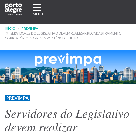
Pular
Expandir/recolher
para
navegação
MENU
o
conteúdo
INÍCIO
PREVIMPA
principal
SERVIDORES DO LEGISLATIVO DEVEM REALIZAR RECADASTRAMENTO
OBRIGATÓRIO DO PREVIMPA ATÉ 31 DE JULHO
PREVIMPA
Servidores do Legislativo
devem realizar