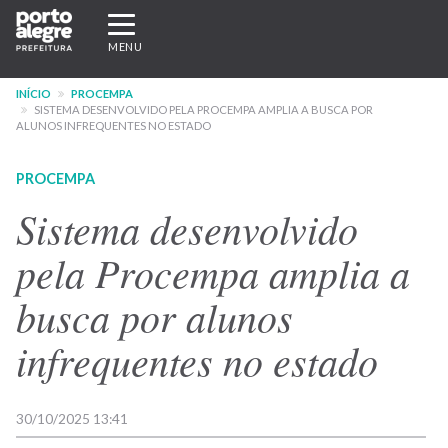
Pular
Expandir/recolher
para
navegação
MENU
o
conteúdo
INÍCIO
PROCEMPA
principal
SISTEMA DESENVOLVIDO PELA PROCEMPA AMPLIA A BUSCA POR
ALUNOS INFREQUENTES NO ESTADO
PROCEMPA
Sistema desenvolvido
pela Procempa amplia a
busca por alunos
infrequentes no estado
30/10/2025 13:41