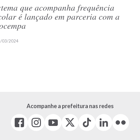
stema que acompanha frequência
colar é lançado em parceria com a
ocempa
/03/2024
Acompanhe a prefeitura nas redes
Facebook
Instagram
Youtube
X
Tiktok
LinkedIn
Flickr
(link
(link
(link
(Antigo
(link
(link
(link
abre
abre
abre
Twitter)
abre
abre
abre
em
em
em
(link
em
em
em