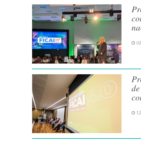
Pr
co
na
02
Pr
de
co
12