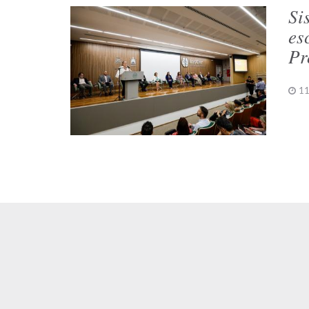
Si
es
Pr
11