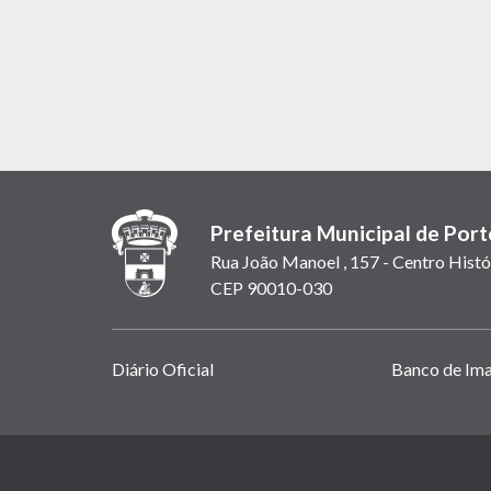
Prefeitura Municipal de Port
Rua João Manoel , 157 - Centro Histó
CEP 90010-030
Links
Diário Oficial
Banco de Im
úteis
(abrem
em
(link
nova
abre