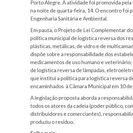
Porto Alegre. A atividade foi promovida pela
na noite de quarta-feira, 14. O encontro foi 
Engenharia Sanitária e Ambiental.
Em pauta, o Projeto de Lei Complementar do 
política municipal de logística reversa dos r
plásticas, metálicas, de vidro e de multicama
dispõe sobre a responsabilidade dos estabel
medicamentos de uso humano e veterinário; o 
de logística reversa de lâmpadas, eletroeletr
que institui a política para logística reversa
encaminhados à Câmara Municipal em 10 de 
A legislação proposta aborda a responsabil
todos os atores da cadeia (poder público, co
distribuidores e comerciantes), responsabil
produziu o resíduo.