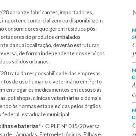
/20 abrange fabricantes, importadores,
, importem, comercializem ou disponibilizem
mo consumidores que gerem resíduos pós-
M
mportadores de produtos embalados
S
C
te da sua localização, deverão estruturar,
P
 reversa, de forma independente dos serviços
íduos sólidos urbanos.
M
20 trata da responsabilidade das empresas
D
ntos de uso humano e veterinário em Porto
Á
vem entregar os medicamentos em desuso às
c
s, pet shops, clínicas veterinárias e demais
dendo às normas estabelecidas pelos órgãos
M
o federal, estadual e municipal.
D
C
ilhas e baterias
* - O PLE Nº 015/20 versa
r
rsa de Lâmpadas, Eletroeletrônicos, Pilhas e