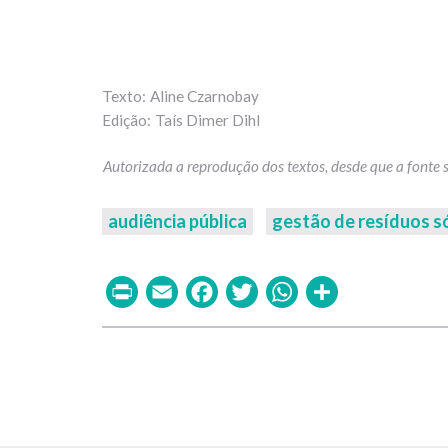
Aline Czarnobay
Taís Dimer Dihl
audiência pública
gestão de resíduos s
Print
Email
Facebook
Twitter
WhatsAp
Share