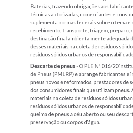
Baterias, trazendo obrigações aos fabricante
técnicas autorizadas, comerciantes e consum
suplementa normas federais sobre o tema e di
recebimento, transporte, triagem, preparo,
destinação final ambientalmente adequada d
desses materiais na coleta de resíduos sóli
resíduos sólidos urbanos de responsabilidad
Descarte de pneus
- O PLE Nº 016/20 institu
de Pneus (PMLRP) e abrange fabricantes e 
pneus novos e reformados, prestadores de se
dos consumidores finais que utilizam pneus
materiais na coleta de resíduos sólidos urb
resíduos sólidos urbanos de responsabilida
queima de pneus a céu aberto ou seu descart
preservação ou corpos d'água.