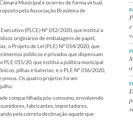
 Câmara Municipal e ocorreu de forma virtual,
P
proposto pela Associação Brasileira de
P
e
Executivo (PLCE) Nº 012/2020, que institui a
v
esíduos originários de embalagens de papel,
das; o Projeto de Lei (PLE) Nº 014/2020, que
P
ecimentos públicos e privados que dispensam
M
PLE 015/20, que institui a política municipal
a
ônicos, pilhas e baterias; e o PLE Nº 016/2020,
 de pneus. Os quatro projetos foram
E
julho.
D
idade compartilhada pós-consumo, envolvendo
p
nsumidores, fabricantes, importadores,
s
izando pela correta destinação aquele que