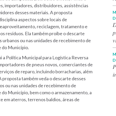
s, importadores, distribuidores, assistências
M
idores desses materiais. A proposta
D
sciplina aspectos sobre locais de
D
 reaproveitamento, reciclagem, tratamento e
p
os resíduos. Ela também proíbe o descarte
v
dos urbanos ou nas unidades de recebimento de
e do Município.
M
i a Política Municipal para Logística Reversa
D
importadores de pneus novos, comerciantes de
P
rviços de reparo, incluindo borracharias, além
i
. A proposta também veda o descarte desses
anos ou nas unidades de recebimento de
de do Município, bem como o armazenamento, a
e em aterros, terrenos baldios, áreas de