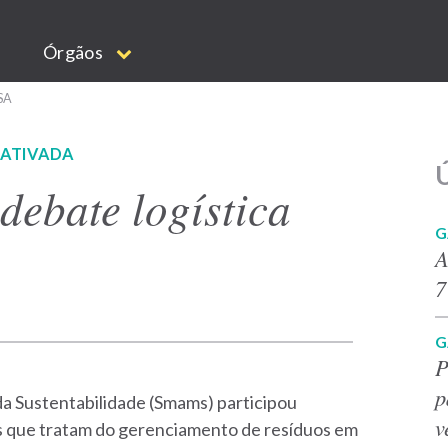
Órgãos
SA
SATIVADA
Ú
debate logística
G
A
7
G
P
p
a Sustentabilidade (Smams) participou
v
os que tratam do gerenciamento de resíduos em