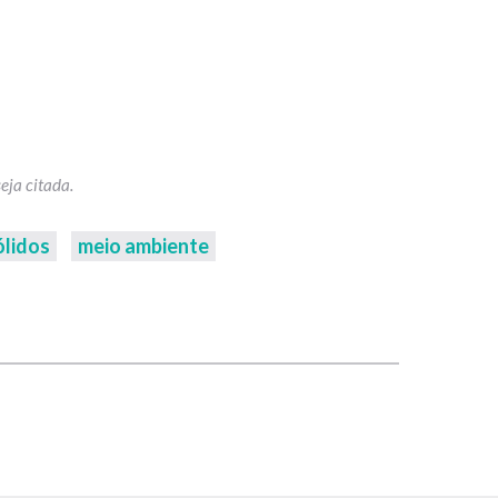
ólidos
meio ambiente
p